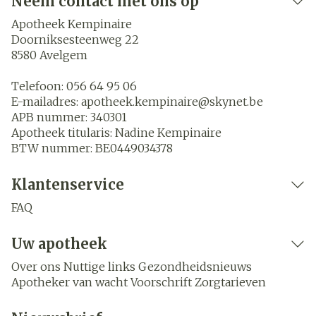
Neem contact met ons op
Apotheek Kempinaire
Doorniksesteenweg 22
8580
Avelgem
Telefoon:
056 64 95 06
E-mailadres:
apotheek.kempinaire@
skynet.be
APB nummer:
340301
Apotheek titularis:
Nadine Kempinaire
BTW nummer:
BE0449034378
Klantenservice
FAQ
Uw apotheek
Over ons
Nuttige links
Gezondheidsnieuws
Apotheker van wacht
Voorschrift
Zorgtarieven