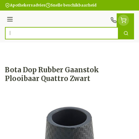
Ga naar de inhoud
Apothekersadvies
Snelle beschikbaarheid
Menu
Zoek
Product, merk, categorie...
Bota Dop Rubber Gaanstok
Plooibaar Quattro Zwart