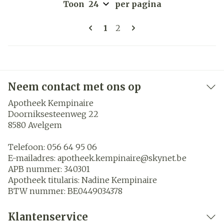
Toon
per pagina
Pagina's
U lees momenteel pagina
Pagina
1
2
Neem contact met ons op
Apotheek Kempinaire
Doorniksesteenweg 22
8580
Avelgem
Telefoon:
056 64 95 06
E-mailadres:
apotheek.kempinaire@
skynet.be
APB nummer:
340301
Apotheek titularis:
Nadine Kempinaire
BTW nummer:
BE0449034378
Klantenservice