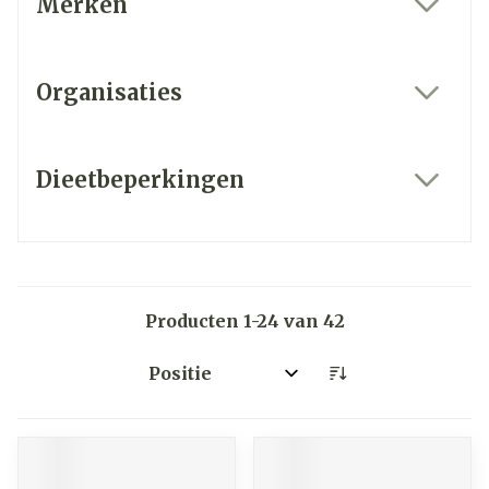
Merken
filter
Organisaties
filter
Dieetbeperkingen
filter
Producten
1
-
24
van
42
Sorteer op: