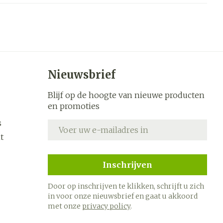
s
Bed
k
Doorliggen - decubitis
ing zon
Toon meer
ogie
Urinewegen
Nieuwsbrief
heid,
Stoppen met roken
en stress
Blijf op de hoogte van nieuwe producten
it en
 en
Gezichtsreiniging -
Instrumenten
en promoties
ygiene
e -
ontschminken
sche
Anti tumor middelen
s
E-mail adres
n
 en
Reinigingsmelk, - crème,
t
tie
-olie en gel
Anesthesie
ijn
Tonic - lotion
Inschrijven
rzorging
Micellair water
Door op inschrijven te klikken, schrijft u zich
hie
Diverse
Specifiek voor de ogen
in voor onze nieuwsbrief en gaat u akkoord
oet
geneesmiddelen
met onze
privacy policy
.
Toon meer