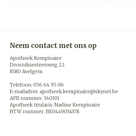
Blaren
Zuurstof
Eelt
Ademhalings
Eksteroog - l
Toon meer
Neem contact met ons op
Spieren en
gewrichten
Apotheek Kempinaire
Specifiek vo
Naalden en s
Doorniksesteenweg 22
mannen
8580
Avelgem
Infecties
Spuiten
Lichaamsverz
Telefoon:
056 64 95 06
Oplossing voor
Deodorant
E-mailadres:
apotheek.kempinaire@
skynet.be
Naalden
Luizen
APB nummer:
340301
Gezichtsverz
Apotheek titularis:
Nadine Kempinaire
Naalden voor 
BTW nummer:
BE0449034378
- pennaalden
Diagnostica
Toon meer