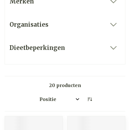
Merken
filter
Organisaties
filter
Dieetbeperkingen
filter
20
producten
Sorteer op: