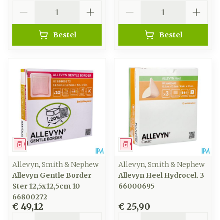
Aantal
Aantal
Bestel
Bestel
Geneesmiddel
Geneesmiddel
Allevyn, Smith & Nephew
Allevyn, Smith & Nephew
Allevyn Gentle Border
Allevyn Heel Hydrocel. 3
Ster 12,5x12,5cm 10
66000695
66800272
€ 49,12
€ 25,90
Aantal
Aantal