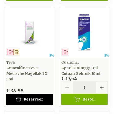
Geneesmiddel
Op voorschrift
Geneesmiddel
Teva
Qualiphar
Amorolfine Teva
Aporil 200mg/g Opl
Medische Nagellak 1 X
Cutaan Gebruik 10ml
€ 17,54
5ml
Aantal
€ 34,88
Reserveer
Bestel