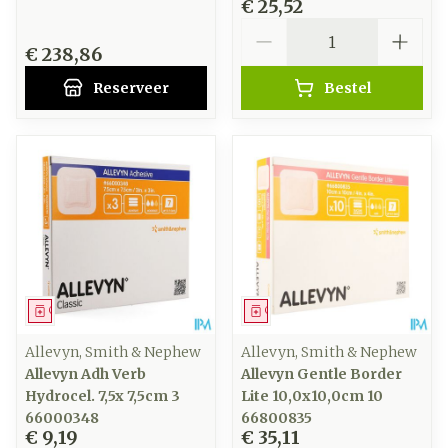
€ 25,52
Aantal
€ 238,86
Reserveer
Bestel
Geneesmiddel
Geneesmiddel
Allevyn, Smith & Nephew
Allevyn, Smith & Nephew
Allevyn Adh Verb
Allevyn Gentle Border
Hydrocel. 7,5x 7,5cm 3
Lite 10,0x10,0cm 10
66000348
66800835
€ 9,19
€ 35,11