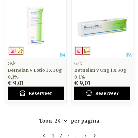
Geneesmiddel
Op voorschrift
Geneesmiddel
Op voorschrift
Gsk
Gsk
Betnelan V Lotio 1 X 30g
Betnelan V Ung 1 X 30g
0,1%
0,1%
€ 9,01
€ 9,01
Reserveer
Reserveer
Toon
per pagina
Pagina's
U lees momenteel pagina
Pagina
Pagina
Pagina
1
2
3
...
17