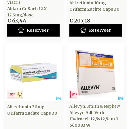
Viatris
Alitretinoin 10mg
Aldara Cr Sach 12 X
Orifarm Zachte Caps 30
12,5mg/dose
€ 63,44
€ 207,18
Reserveer
Reserveer
Geneesmiddel
Op voorschrift
Geneesmiddel
Allevyn, Smith & Nephew
Alitretinoin 30mg
Allevyn Adh Verb
Orifarm Zachte Caps 30
Hydrocel. 12,5x12,5cm 3
66000349