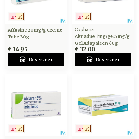
Geneesmiddel
Op voorschrift
Geneesmiddel
Op voorschrift
Cophana
Affusine 20mg/g Creme
Aknadue 1mg/g+25mg/g
Tube 30g
Gel Adapaleen 60g
€ 14,95
€ 32,00
Reserveer
Reserveer
Geneesmiddel
Op voorschrift
Geneesmiddel
Op voorschrift