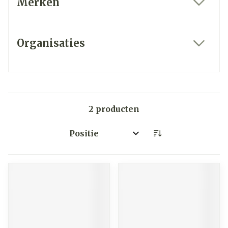
Merken
filter
Organisaties
filter
2
producten
Sorteer op: