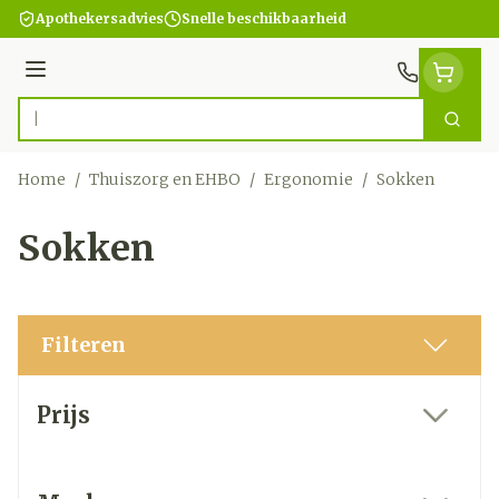
Ga naar de inhoud
Apothekersadvies
Snelle beschikbaarheid
Menu
Zoek
Product, merk, categorie...
Home
/
Thuiszorg en EHBO
/
Ergonomie
/
Sokken
Sokken
Filteren
Doorgaan naar productlijst
Prijs
filter