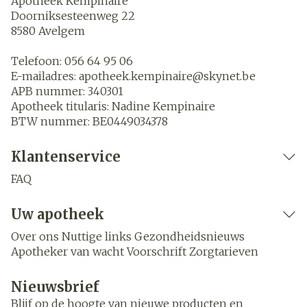
Apotheek Kempinaire
Doorniksesteenweg 22
8580
Avelgem
Telefoon:
056 64 95 06
E-mailadres:
apotheek.kempinaire@
skynet.be
APB nummer:
340301
Apotheek titularis:
Nadine Kempinaire
BTW nummer:
BE0449034378
Klantenservice
FAQ
Uw apotheek
Over ons
Nuttige links
Gezondheidsnieuws
Apotheker van wacht
Voorschrift
Zorgtarieven
Nieuwsbrief
Blijf op de hoogte van nieuwe producten en