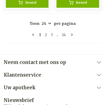
Bestel
Bestel
Toon
per pagina
Pagina's
U lees momenteel pagina
Pagina
Pagina
Pagina
1
2
3
...
14
Neem contact met ons op
Klantenservice
Uw apotheek
Nieuwsbrief