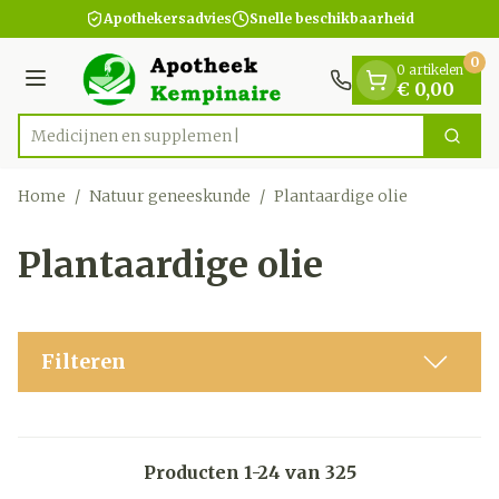
Dia 1 van 1
Ga naar de inhoud
Apothekersadvies
Snelle beschikbaarheid
0
0 artikelen
Menu
€ 0,00
Medi
Zoek
Product, merk, categorie...
Home
/
Natuur geneeskunde
/
Plantaardige olie
Plantaardige olie
Filteren
Producten
1
-
24
van
325