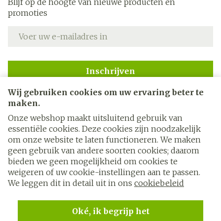
Blijf op de hoogte van nieuwe producten en
promoties
E-mail adres
Inschrijven
Wij gebruiken cookies om uw ervaring beter te
Door op inschrijven te klikken, schrijft u zich in voor onze
nieuwsbrief en gaat u akkoord met onze
privacy policy
.
maken.
Onze webshop maakt uitsluitend gebruik van
essentiële cookies. Deze cookies zijn noodzakelijk
om onze website te laten functioneren. We maken
geen gebruik van andere soorten cookies; daarom
bieden we geen mogelijkheid om cookies te
weigeren of uw cookie-instellingen aan te passen.
Juridische links
We leggen dit in detail uit in ons
cookiebeleid
Oké, ik begrijp het