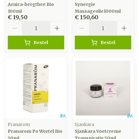
Arnica-bergthee Bio
Synergie
100ml
Massageolie1000ml
€ 19,50
€ 150,60
Aantal
Aantal
Bestel
Bestel
Pranarom
Sjankara
Pranarom Po Wortel Bio
Sjankara Voetcreme
50ml
Transpiratie 50ml