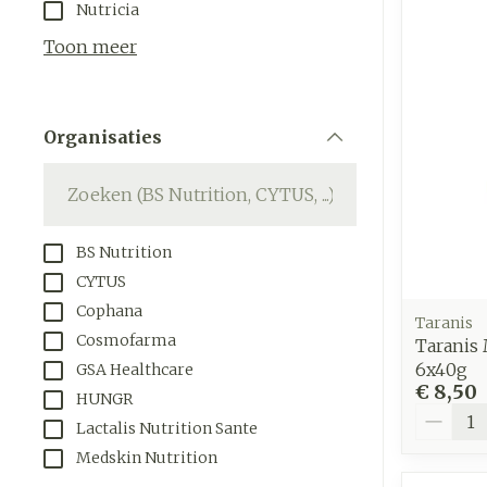
Aerosol toeste
Droge voeten, 
Tabletten
Nutricia
kloven
Aerosol access
Creme, gel en
Toon meer
Blaren
Zuurstof
Eelt
Ademhalings
Organisaties
Eksteroog - l
filter
Toon meer
Spieren en
gewrichten
BS Nutrition
Specifiek vo
Naalden en s
CYTUS
mannen
Cophana
Infecties
Spuiten
Taranis
Lichaamsverz
Cosmofarma
Taranis 
Oplossing voor
6x40g
GSA Healthcare
Deodorant
Naalden
€ 8,50
Luizen
HUNGR
Gezichtsverz
Aantal
Naalden voor 
Lactalis Nutrition Sante
- pennaalden
Medskin Nutrition
Diagnostica