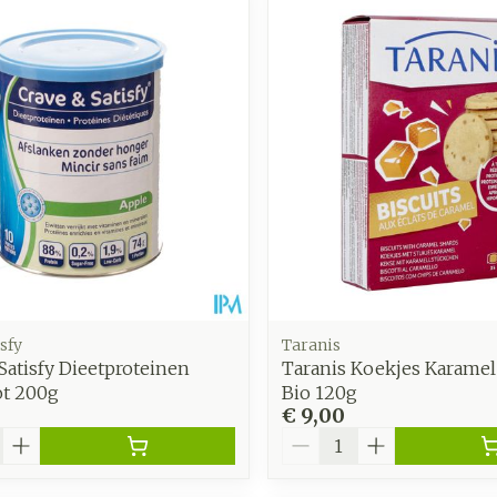
Toon meer
Enkel en v
Toon meer
Toon meer
zorging
Supplementen
Insecten
en
Mondmaskers
middelen
nissen
d -
uid
id
sfy
Taranis
Satisfy Dieetproteinen
Taranis Koekjes Karamel
ot 200g
Bio 120g
€ 9,00
Zelfbruiner
Scheren
Aantal