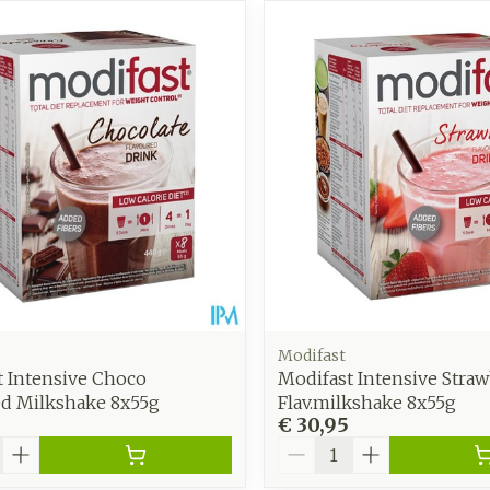
Modifast
t Intensive Choco
Modifast Intensive Stra
ed Milkshake 8x55g
Flav.milkshake 8x55g
€ 30,95
Aantal