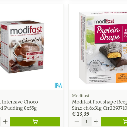
Modifast
t Intensive Choco
Modifast Prot.shape Ree
ed Pudding 8x55g
Sin.z.ch.6x31g Cfr229371
€ 13,35
Aantal