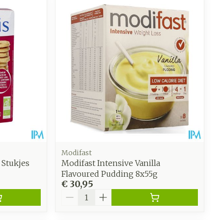
oet
geneesmiddelen
Toon meer
werende
Parfums en
geurproducten
Modifast
 Stukjes
Modifast Intensive Vanilla
Flavoured Pudding 8x55g
€ 30,95
CBD
Aantal