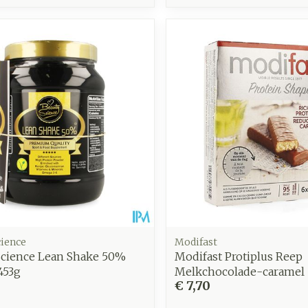
cience
Modifast
Science Lean Shake 50%
Modifast Protiplus Reep
453g
Melkchocolade-caramel 
€ 7,70