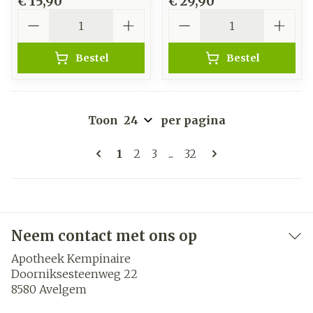
€ 15,90
€ 29,90
Aantal
Aantal
Bestel
Bestel
Toon
per pagina
Pagina's
U lees momenteel pagina
Pagina
Pagina
Pagina
1
2
3
...
32
Neem contact met ons op
Apotheek Kempinaire
Doorniksesteenweg 22
8580
Avelgem