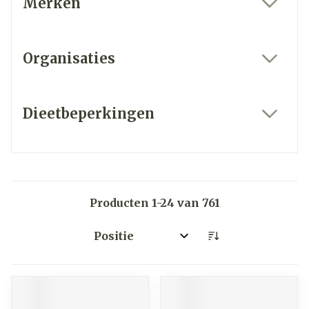
Merken
filter
Organisaties
filter
Dieetbeperkingen
filter
Producten
1
-
24
van
761
Sorteer op: