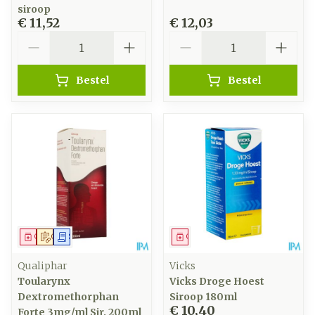
siroop
€ 11,52
€ 12,03
Aantal
Aantal
Bestel
Bestel
Geneesmiddel
Op voorschrift
Schriftelijke aanvraag
Geneesmiddel
Qualiphar
Vicks
Toularynx
Vicks Droge Hoest
Dextromethorphan
Siroop 180ml
€ 10,40
Forte 3mg/ml Sir. 200ml