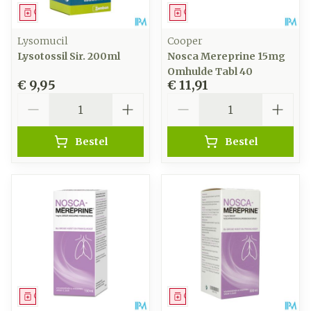
Geneesmiddel
Geneesmiddel
Lysomucil
Cooper
Lysotossil Sir. 200ml
Nosca Mereprine 15mg
Omhulde Tabl 40
€ 9,95
€ 11,91
Aantal
Aantal
Bestel
Bestel
Geneesmiddel
Geneesmiddel