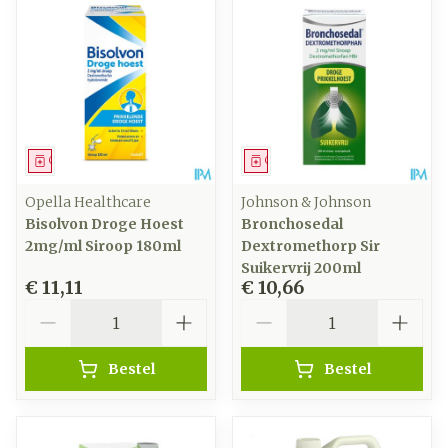
Geneesmiddel
Geneesmiddel
Opella Healthcare
Johnson & Johnson
Bisolvon Droge Hoest
Bronchosedal
2mg/ml Siroop 180ml
Dextromethorp Sir
Suikervrij 200ml
€ 11,11
€ 10,66
Aantal
Aantal
Bestel
Bestel