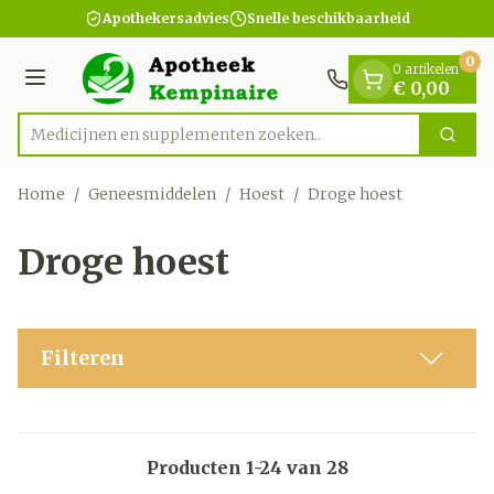
Dia 1 van 1
Ga naar de inhoud
Apothekersadvies
Snelle beschikbaarheid
0
0 artikelen
Menu
€ 0,00
Medicijnen en su
Zoek
Product, merk, categorie...
Home
/
Geneesmiddelen
/
Hoest
/
Droge hoest
Droge hoest
Filteren
Producten
1
-
24
van
28