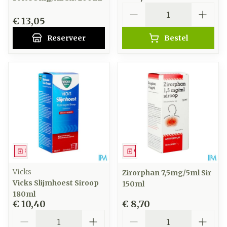
Aantal
€ 13,05
Reserveer
Bestel
Geneesmiddel
Geneesmiddel
Vicks
Zirorphan 7,5mg/5ml Sir
Vicks Slijmhoest Siroop
150ml
180ml
€ 10,40
€ 8,70
Aantal
Aantal