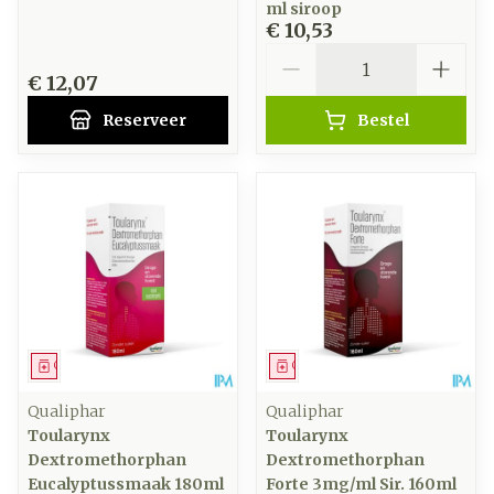
ml siroop
€ 10,53
Aantal
€ 12,07
Reserveer
Bestel
Geneesmiddel
Geneesmiddel
Qualiphar
Qualiphar
Toularynx
Toularynx
Dextromethorphan
Dextromethorphan
Eucalyptussmaak 180ml
Forte 3mg/ml Sir. 160ml