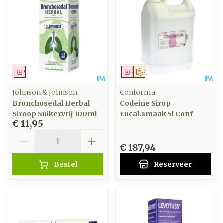
Geneesmiddel
Geneesmiddel
Op voorschrift
Johnson & Johnson
Conforma
Bronchosedal Herbal
Codeine Sirop
Siroop Suikervrij 100ml
Eucal.smaak 5l Conf
€ 11,95
Aantal
€ 187,94
Bestel
Reserveer