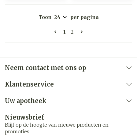
Toon
per pagina
Pagina's
U lees momenteel pagina
Pagina
1
2
Neem contact met ons op
Klantenservice
Uw apotheek
Nieuwsbrief
Blijf op de hoogte van nieuwe producten en
promoties