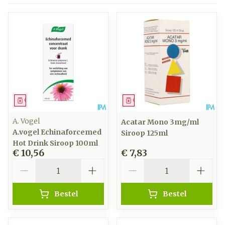
Geneesmiddel
Geneesmiddel
A. Vogel
Acatar Mono 3mg/ml
A.vogel Echinaforcemed
Siroop 125ml
Hot Drink Siroop 100ml
€ 10,56
€ 7,83
Aantal
Aantal
Bestel
Bestel