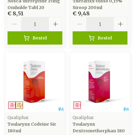
Nosca-mereprine 15mg
Therafixx-tusso 0,15%
Omhulde Tabl 20
Siroop 200ml
€ 8,51
€ 9,48
Aantal
Aantal
Bestel
Bestel
Geneesmiddel
Op voorschrift
Geneesmiddel
Qualiphar
Qualiphar
Toularynx Codeine Sir
Toularynx
180ml
Dextromethorphan 180