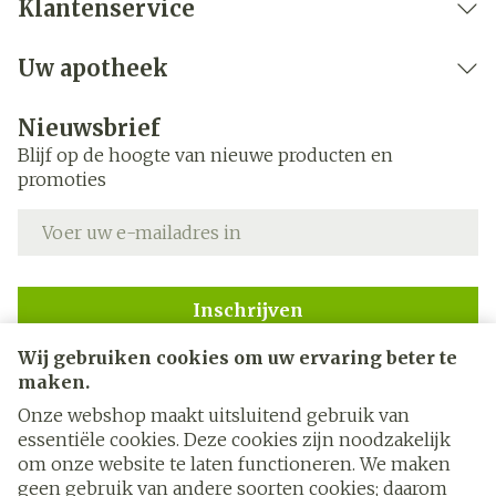
Klantenservice
Uw apotheek
Nieuwsbrief
Blijf op de hoogte van nieuwe producten en
promoties
E-mail adres
Inschrijven
Wij gebruiken cookies om uw ervaring beter te
Door op inschrijven te klikken, schrijft u zich in voor onze
nieuwsbrief en gaat u akkoord met onze
privacy policy
.
maken.
Onze webshop maakt uitsluitend gebruik van
essentiële cookies. Deze cookies zijn noodzakelijk
om onze website te laten functioneren. We maken
geen gebruik van andere soorten cookies; daarom