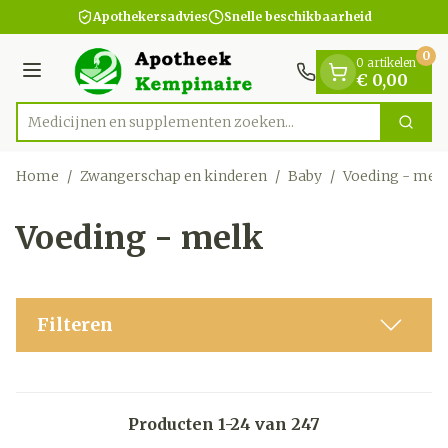
Dia 1 van 1
Ga naar de inhoud
Apothekersadvies
Snelle beschikbaarheid
0
0 artikelen
Menu
€ 0,00
Medicijnen en supplementen zo
Zoek
Product, merk, categorie...
Home
/
Zwangerschap en kinderen
/
Baby
/
Voeding - mel
Voeding - melk
Filteren
Producten
1
-
24
van
247