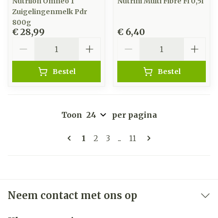
Nutrilon Omneo 1
Nutrini Multi Fibre Fl 0,5l
Zuigelingenmelk Pdr
800g
€ 28,99
€ 6,40
Aantal
Aantal
Bestel
Bestel
Toon
per pagina
Pagina's
U lees momenteel pagina
Pagina
Pagina
Pagina
1
2
3
...
11
Neem contact met ons op