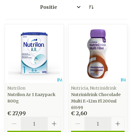
Sorteer op:
Nutrilon
Nutricia, Nutrinidrink
Nutrilon Ar 1 Eazypack
Nutrinidrink Chocolade
800g
Multi F.+12m Fl 200ml
65599
€ 27,99
€ 2,60
Aantal
Aantal