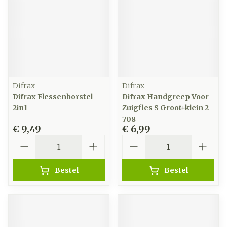
Difrax
Difrax
Difrax Flessenborstel
Difrax Handgreep Voor
2in1
Zuigfles S Groot+klein 2
708
€ 9,49
€ 6,99
Aantal
Aantal
Bestel
Bestel