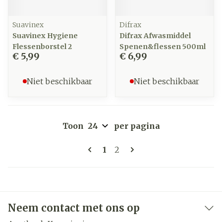
Suavinex
Difrax
Suavinex Hygiene
Difrax Afwasmiddel
Flessenborstel 2
Spenen&flessen 500ml
€ 5,99
€ 6,99
Niet beschikbaar
Niet beschikbaar
Toon
per pagina
Pagina's
U lees momenteel pagina
Pagina
1
2
Neem contact met ons op