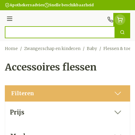
Ga naar de inhoud
Apothekersadvies
Snelle beschikbaarheid
Menu
Zoek
Product, merk, categorie...
Home
/
Zwangerschap en kinderen
/
Baby
/
Flessen & toeb
Accessoires flessen
Filteren
Doorgaan naar productlijst
Prijs
filter