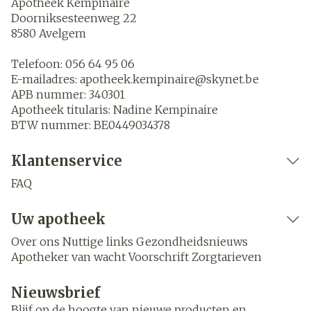
Apotheek Kempinaire
Doorniksesteenweg 22
8580
Avelgem
Telefoon:
056 64 95 06
E-mailadres:
apotheek.kempinaire@
skynet.be
APB nummer:
340301
Apotheek titularis:
Nadine Kempinaire
BTW nummer:
BE0449034378
Klantenservice
FAQ
Uw apotheek
Over ons
Nuttige links
Gezondheidsnieuws
Apotheker van wacht
Voorschrift
Zorgtarieven
Nieuwsbrief
Blijf op de hoogte van nieuwe producten en