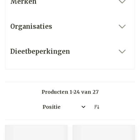
Merken
filter
Organisaties
filter
Dieetbeperkingen
filter
Producten
1
-
24
van
27
Sorteer op: