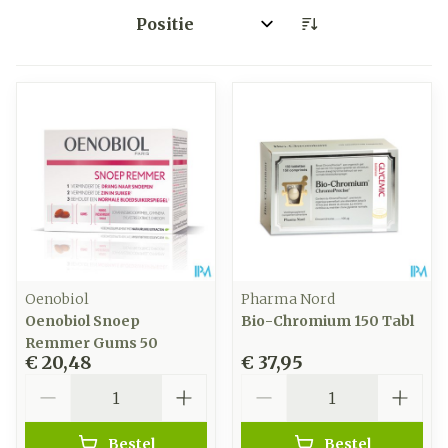
Sorteer op:
Oenobiol
Pharma Nord
Oenobiol Snoep
Bio-Chromium 150 Tabl
Remmer Gums 50
€ 20,48
€ 37,95
Aantal
Aantal
Bestel
Bestel