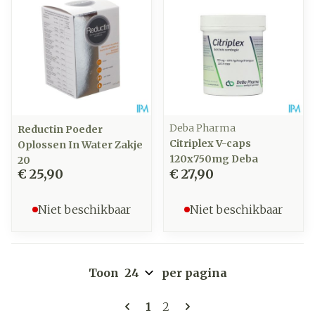
Deba Pharma
Reductin Poeder
Citriplex V-caps
Oplossen In Water Zakje
120x750mg Deba
20
€ 25,90
€ 27,90
Niet beschikbaar
Niet beschikbaar
Toon
per pagina
Pagina's
U lees momenteel pagina
Pagina
1
2