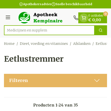
Dia 1 van 1
Ga naar de inhoud
Apothekersadvies
Snelle beschikbaarheid
0
0 artikelen
Menu
€ 0,00
M
Zoek
Product, merk, categorie...
Home
/
Dieet, voeding en vitamines
/
Afslanken
/
Eetlust
Eetlustremmer
Filteren
Producten
1
-
24
van
35