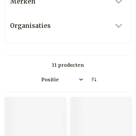
Merken
filter
Organisaties
filter
11
producten
Sorteer op: