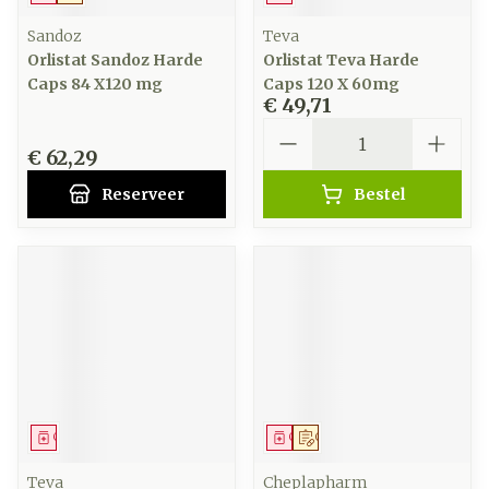
Sandoz
Teva
Orlistat Sandoz Harde
Orlistat Teva Harde
Caps 84 X120 mg
Caps 120 X 60mg
€ 49,71
Aantal
€ 62,29
Reserveer
Bestel
Geneesmiddel
Geneesmiddel
Op voorschrift
Teva
Cheplapharm