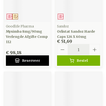
Geneesmiddel
Op voorschrift
Geneesmiddel
Goodlife Pharma
Sandoz
Mysimba 8mg/90mg
Orlistat Sandoz Harde
Verlengde Afgifte Comp
Caps 126 X 60mg
€ 51,69
112
Aantal
€ 98,18
Reserveer
Bestel