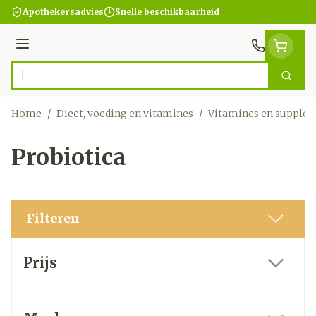
Ga naar de inhoud
Apothekersadvies
Snelle beschikbaarheid
Menu
Zoek
Product, merk, categorie...
Home
/
Dieet, voeding en vitamines
/
Vitamines en supple
Probiotica
Filteren
Doorgaan naar productlijst
Prijs
filter