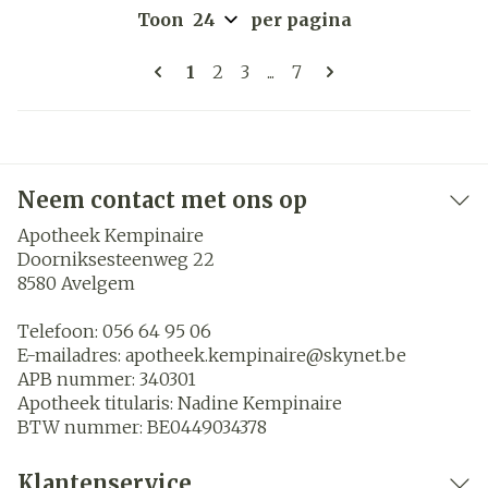
Toon
per pagina
Pagina's
U lees momenteel pagina
Pagina
Pagina
Pagina
1
2
3
...
7
Neem contact met ons op
Apotheek Kempinaire
Doorniksesteenweg 22
8580
Avelgem
Telefoon:
056 64 95 06
E-mailadres:
apotheek.kempinaire@
skynet.be
APB nummer:
340301
Apotheek titularis:
Nadine Kempinaire
BTW nummer:
BE0449034378
Klantenservice