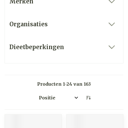
Merken
filter
Organisaties
filter
Dieetbeperkingen
filter
Producten
1
-
24
van
163
Sorteer op: