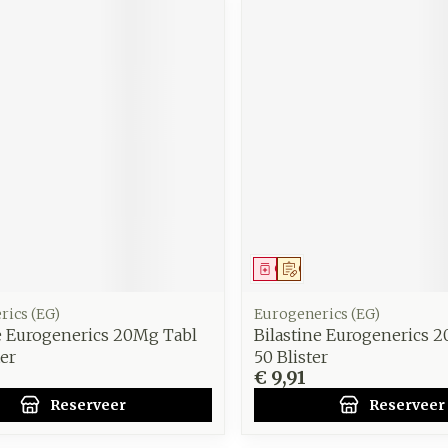
middel
voorschrift
Geneesmiddel
Op voorschrift
rics (EG)
Eurogenerics (EG)
e Eurogenerics 20Mg Tabl
Bilastine Eurogenerics 
ter
50 Blister
€ 9,91
Reserveer
Reserveer