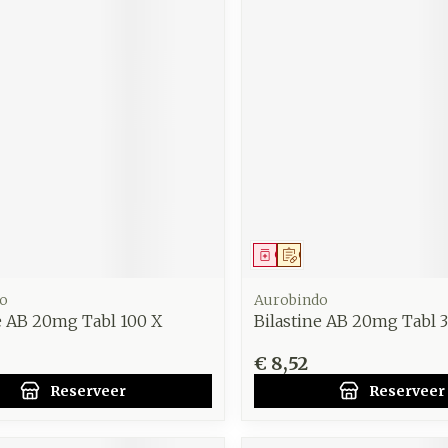
middel
voorschrift
Geneesmiddel
Op voorschrift
o
Aurobindo
e AB 20mg Tabl 100 X
Bilastine AB 20mg Tabl 
€ 8,52
Reserveer
Reserveer