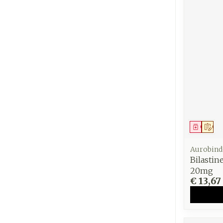
Genees
Op 
Aurobind
Bilastin
20mg
€ 13,67