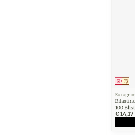
Genees
Op 
Eurogene
Bilastin
100 Blis
€ 14,17