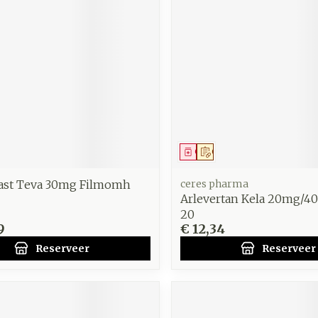
zorging
Supplementen
Insecten
en
Mondmaskers
middelen
nissen
d -
uid
id
middel
voorschrift
Geneesmiddel
Op voorschrift
ast Teva 30mg Filmomh
ceres pharma
Arlevertan Kela 20mg/4
20
9
€ 12,34
Zelfbruiner
Scheren
Reserveer
Reserveer