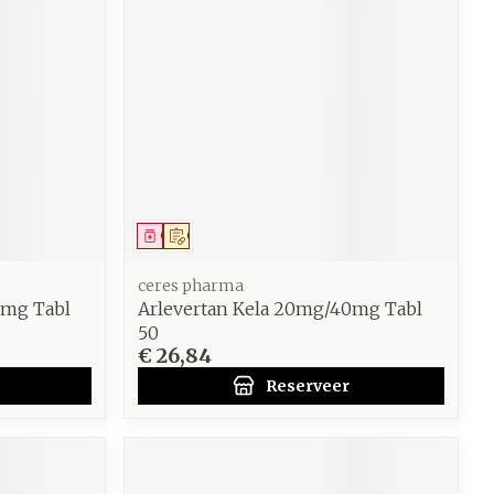
werende
Parfums en
geurproducten
Geneesmiddel
Op voorschrift
ceres pharma
0mg Tabl
Arlevertan Kela 20mg/40mg Tabl
50
€ 26,84
CBD
Reserveer