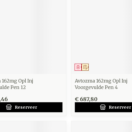
middel
voorschrift
Geneesmiddel
Op voorschrift
 162mg Opl Inj
Avtozma 162mg Opl Inj
ulde Pen 12
Voorgevulde Pen 4
,46
€ 687,80
Reserveer
Reserveer