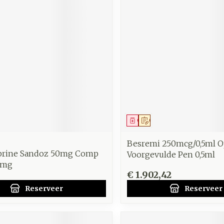
middel
voorschrift
Geneesmiddel
Op voorschrift
Besremi 250mcg/0,5ml Op
prine Sandoz 50mg Comp
Voorgevulde Pen 0,5ml
0mg
€ 1.902,42
Reserveer
Reserveer