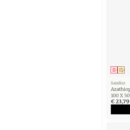
Genees
Op 
Sandoz
Azathio
100 X 5
€ 23,79