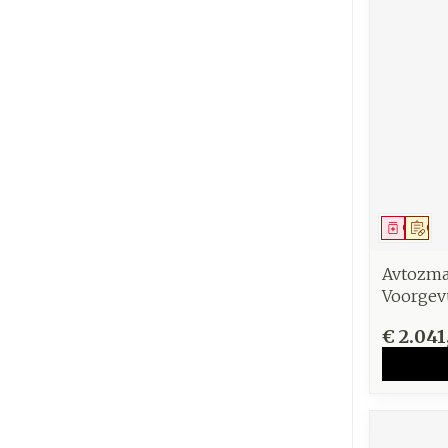
Genees
Op 
Avtozma
Voorgev
€ 2.041