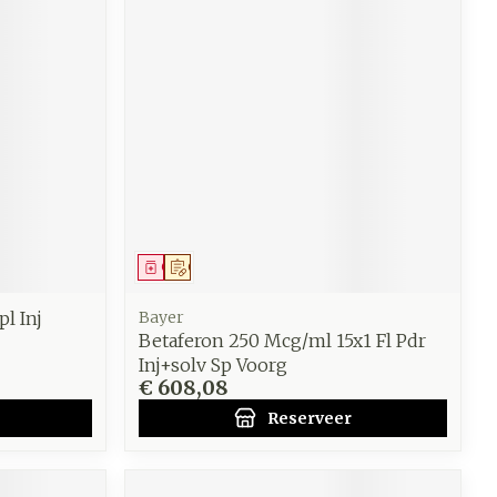
Geneesmiddel
Op voorschrift
l Inj
Bayer
Betaferon 250 Mcg/ml 15x1 Fl Pdr
Inj+solv Sp Voorg
€ 608,08
Reserveer