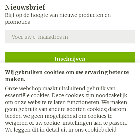
Nieuwsbrief
Blijf op de hoogte van nieuwe producten en
promoties
E-mail adres
Inschrijven
Wij gebruiken cookies om uw ervaring beter te
Door op inschrijven te klikken, schrijft u zich in voor onze
nieuwsbrief en gaat u akkoord met onze
privacy policy
.
maken.
Onze webshop maakt uitsluitend gebruik van
essentiële cookies. Deze cookies zijn noodzakelijk
om onze website te laten functioneren. We maken
geen gebruik van andere soorten cookies; daarom
bieden we geen mogelijkheid om cookies te
weigeren of uw cookie-instellingen aan te passen.
Juridische links
We leggen dit in detail uit in ons
cookiebeleid