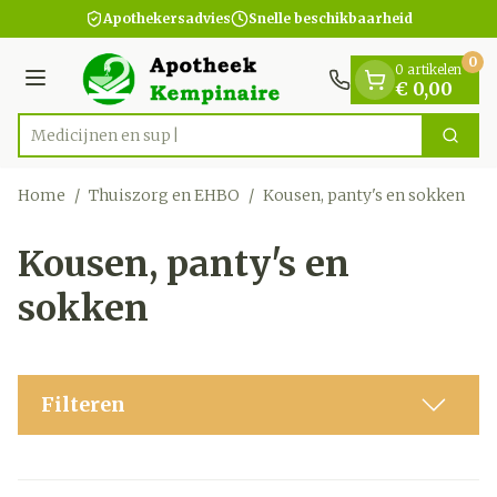
Dia 1 van 1
Ga naar de inhoud
Apothekersadvies
Snelle beschikbaarheid
0
0 artikelen
Menu
€ 0,00
Zoek
Product, merk, categorie...
Home
/
Thuiszorg en EHBO
/
Kousen, panty's en sokken
Kousen, panty's en
sokken
Filteren