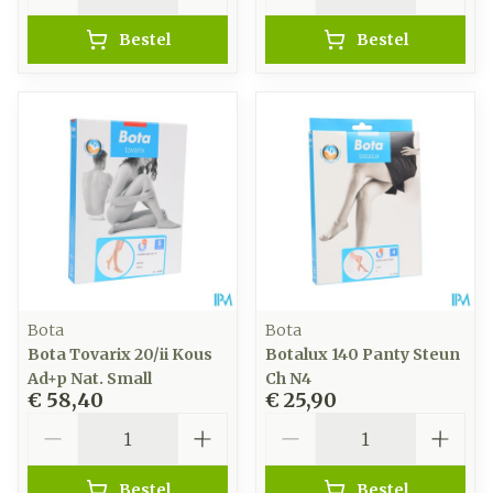
Bestel
Bestel
Bota
Bota
Bota Tovarix 20/ii Kous
Botalux 140 Panty Steun
Ad+p Nat. Small
Ch N4
€ 58,40
€ 25,90
Aantal
Aantal
Bestel
Bestel