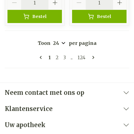
Bestel
Bestel
Toon
per pagina
Pagina's
U lees momenteel pagina
Pagina
Pagina
Pagina
1
2
3
...
124
Neem contact met ons op
Klantenservice
Uw apotheek