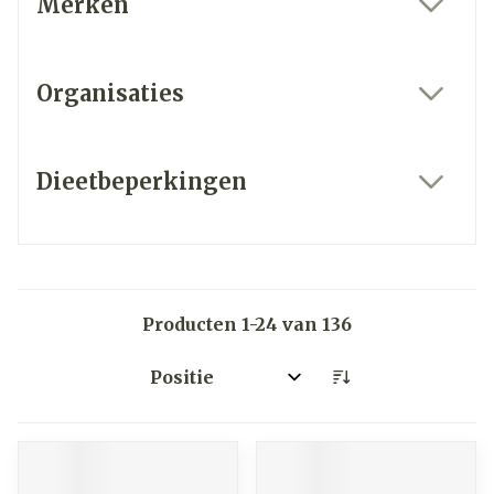
Merken
filter
Organisaties
filter
Dieetbeperkingen
filter
Producten
1
-
24
van
136
Sorteer op: