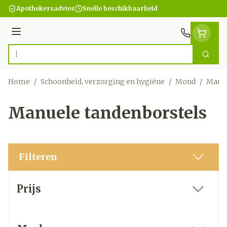
Ga naar de inhoud
Apothekersadvies
Snelle beschikbaarheid
Menu
Zoek
Product, merk, categorie...
Home
/
Schoonheid, verzorging en hygiëne
/
Mond
/
Manue
Manuele tandenborstels
Filteren
Doorgaan naar productlijst
Prijs
filter