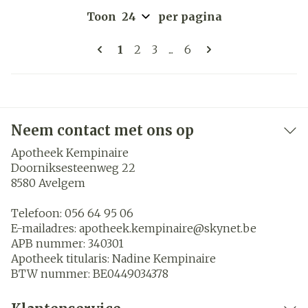
Toon
per pagina
Pagina's
U lees momenteel pagina
Pagina
Pagina
Pagina
1
2
3
...
6
Neem contact met ons op
Apotheek Kempinaire
Doorniksesteenweg 22
8580
Avelgem
Telefoon:
056 64 95 06
E-mailadres:
apotheek.kempinaire@
skynet.be
APB nummer:
340301
Apotheek titularis:
Nadine Kempinaire
BTW nummer:
BE0449034378