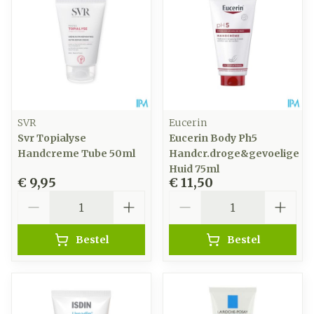
SVR
Eucerin
Svr Topialyse
Eucerin Body Ph5
Handcreme Tube 50ml
Handcr.droge&gevoelige
Huid 75ml
€ 9,95
€ 11,50
Aantal
Aantal
Bestel
Bestel