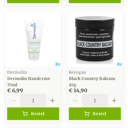
Dermolin
Revogan
Dermolin Handcrme
Black Country Balsam
75ml
45g
€ 6,99
€ 14,90
Aantal
Aantal
Bestel
Bestel