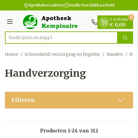
Dia 1 van 1
Ga naar de inhoud
Apothekersadvies
Snelle beschikbaarheid
0
0 artikelen
Menu
€ 0,00
Zoek
Product, merk, categorie...
Home
/
Schoonheid, verzorging en hygiëne
/
Handen
/
Han
Handverzorging
Filteren
Producten
1
-
24
van
312