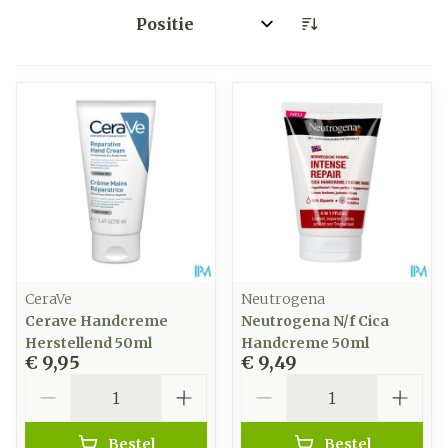
Sorteer op:
CeraVe
Neutrogena
Cerave Handcreme
Neutrogena N/f Cica
Herstellend 50ml
Handcreme 50ml
€ 9,95
€ 9,49
Aantal
Aantal
Bestel
Bestel