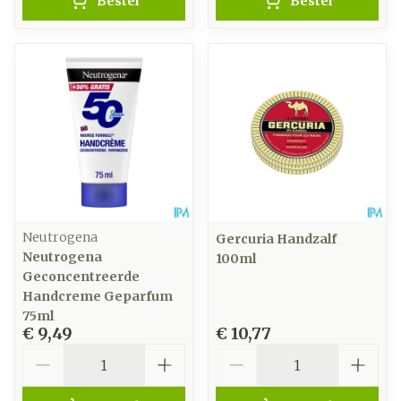
Bestel
Bestel
Neutrogena
Gercuria Handzalf
Neutrogena
100ml
Geconcentreerde
Handcreme Geparfum
75ml
€ 9,49
€ 10,77
Aantal
Aantal