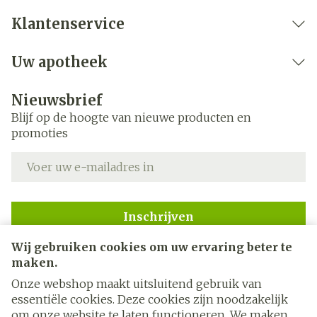
Klantenservice
Uw apotheek
Nieuwsbrief
Blijf op de hoogte van nieuwe producten en
promoties
E-mail adres
Inschrijven
Wij gebruiken cookies om uw ervaring beter te
Door op inschrijven te klikken, schrijft u zich in voor onze
nieuwsbrief en gaat u akkoord met onze
privacy policy
.
maken.
Onze webshop maakt uitsluitend gebruik van
essentiële cookies. Deze cookies zijn noodzakelijk
om onze website te laten functioneren. We maken