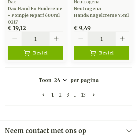
Dax
Neutrogena
Dax Hand En Huidcreme
Neutrogena
+ Pompje N/parf 600ml
Hand&nagelcreme 75ml
O217
€ 19,12
€ 9,49
Aantal
Aantal
Bestel
Bestel
Toon
per pagina
Pagina's
U lees momenteel pagina
Pagina
Pagina
Pagina
1
2
3
...
13
Neem contact met ons op