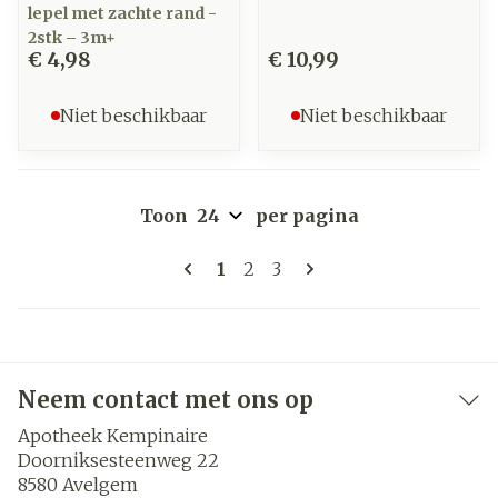
lepel met zachte rand -
2stk – 3m+
€ 4,98
€ 10,99
Niet beschikbaar
Niet beschikbaar
Toon
per pagina
Pagina's
U lees momenteel pagina
Pagina
Pagina
1
2
3
Neem contact met ons op
Apotheek Kempinaire
Doorniksesteenweg 22
8580
Avelgem