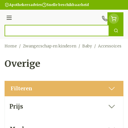
Ga naar de inhoud
Apothekersadvies
Snelle beschikbaarheid
Menu
Zoek
Product, merk, categorie...
Home
/
Zwangerschap en kinderen
/
Baby
/
Accessoires
/
Overige
Filteren
Doorgaan naar productlijst
Prijs
filter