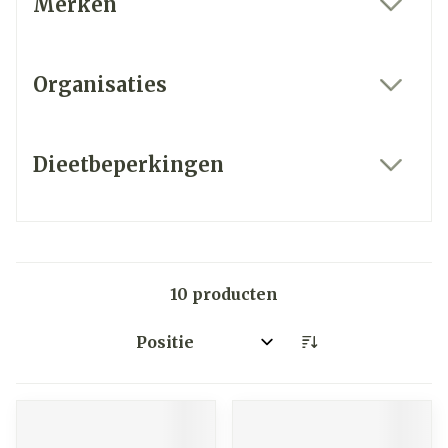
Merken
filter
Organisaties
filter
Dieetbeperkingen
filter
10
producten
Sorteer op: