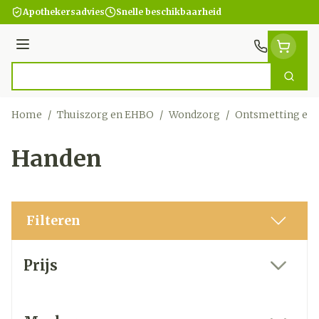
Ga naar de inhoud
Apothekersadvies
Snelle beschikbaarheid
Menu
Zoek
Product, merk, categorie...
Home
/
Thuiszorg en EHBO
/
Wondzorg
/
Ontsmetting en 
Handen
Filteren
Doorgaan naar productlijst
Prijs
filter