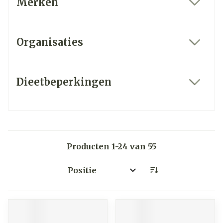
Merken
filter
Organisaties
filter
Dieetbeperkingen
filter
Producten
1
-
24
van
55
Sorteer op: