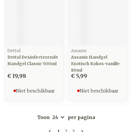
Dettol
Assanis
Dettol Desinfecterende
Assanis Handgel
Handgel Classic 500ml
Exotisch Kokos-vanille
80ml
€ 19,98
€ 5,99
Niet beschikbaar
Niet beschikbaar
Toon
per pagina
Pagina's
U lees momenteel pagina
Pagina
Pagina
1
2
3