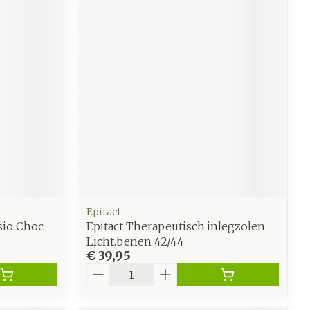
Epitact
sio Choc
Epitact Therapeutisch.inlegzolen
Licht.benen 42/44
€ 39,95
Aantal