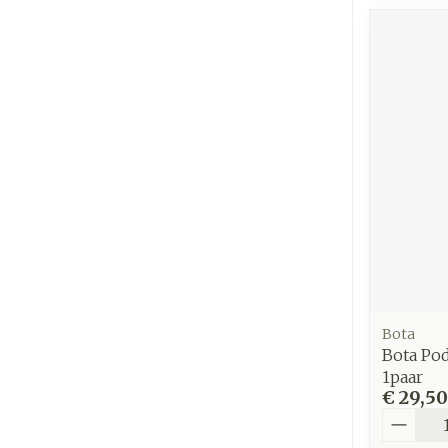
Bota
Bota Po
1paar
€ 29,50
Aantal