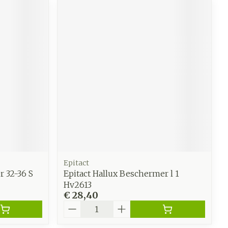
Epitact
 32-36 S
Epitact Hallux Beschermer l 1
Hv2613
€ 28,40
Aantal