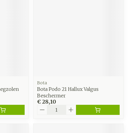
werende
Parfums en
geurproducten
Bota
legzolen
Bota Podo 21 Hallux Valgus
Beschermer
€ 28,10
CBD
Aantal