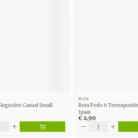
Bota
nlegzolen Casual Small
Bota Podo 6 Teenspreider
1paar
€ 4,90
Aantal