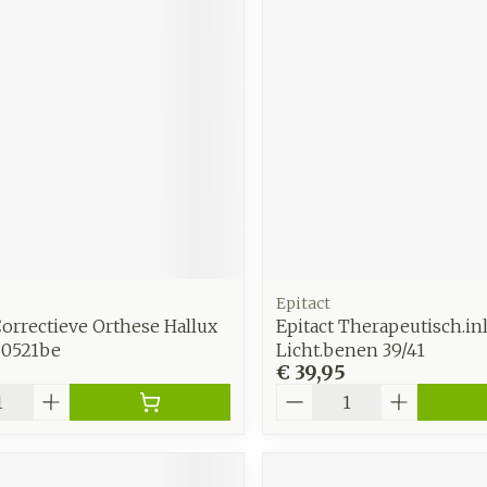
zorging
Supplementen
Insecten
en
Mondmaskers
middelen
nissen
d -
uid
id
Epitact
Correctieve Orthese Hallux
Epitact Therapeutisch.in
 0521be
Licht.benen 39/41
€ 39,95
Zelfbruiner
Scheren
Aantal