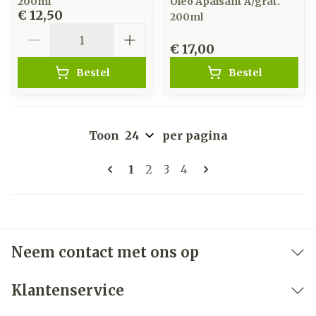
200ml
Oleo Apaisant A/grat.
€ 12,50
200ml
Aantal
€ 17,00
Bestel
Bestel
Toon
per pagina
Pagina's
U lees momenteel pagina
Pagina
Pagina
Pagina
1
2
3
4
Neem contact met ons op
Klantenservice