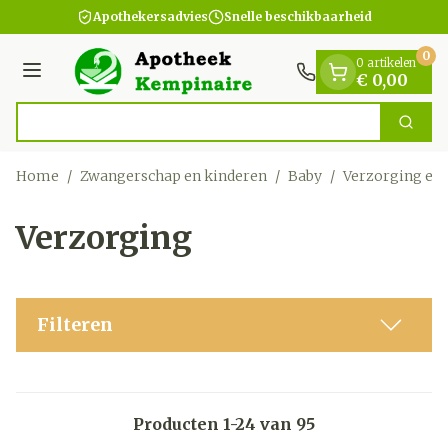
Dia 1 van 1
Ga naar de inhoud
Apothekersadvies
Snelle beschikbaarheid
0
0 artikelen
Menu
€ 0,00
Vind sn
Zoek
Product, merk, categorie...
Home
/
Zwangerschap en kinderen
/
Baby
/
Verzorging en
Verzorging
Filteren
Producten
1
-
24
van
95