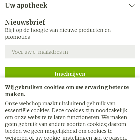
Uw apotheek
Nieuwsbrief
Blijf op de hoogte van nieuwe producten en
promoties
E-mail adres
Inschrijven
Wij gebruiken cookies om uw ervaring beter te
Door op inschrijven te klikken, schrijft u zich in voor onze
nieuwsbrief en gaat u akkoord met onze
privacy policy
.
maken.
Onze webshop maakt uitsluitend gebruik van
essentiële cookies. Deze cookies zijn noodzakelijk
om onze website te laten functioneren. We maken
geen gebruik van andere soorten cookies; daarom
bieden we geen mogelijkheid om cookies te
weigeren of uw cookie-instellingen aan te passen.