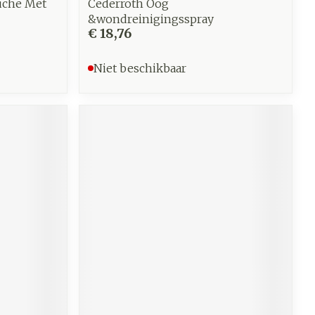
uche Met
Cederroth Oog
&wondreinigingsspray
€ 18,76
Niet beschikbaar