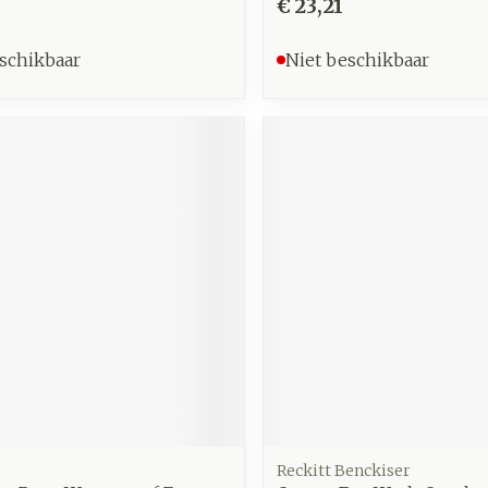
€ 23,21
schikbaar
Niet beschikbaar
Reckitt Benckiser