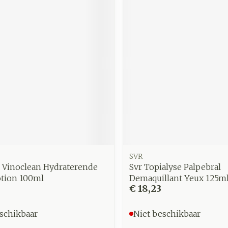
zorging
Supplementen
Insecten
en
Mondmaskers
middelen
nissen
d -
uid
id
SVR
e Vinoclean Hydraterende
Svr Topialyse Palpebral
Zelfbruiner
Scheren
otion 100ml
Demaquillant Yeux 125m
€ 18,23
schikbaar
Niet beschikbaar