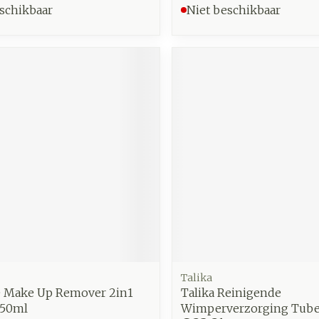
schikbaar
Niet beschikbaar
Talika
e Make Up Remover 2in1
Talika Reinigende
 50ml
Wimperverzorging Tube