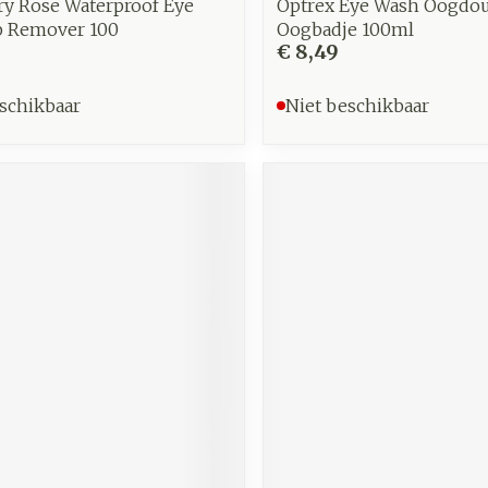
ry Rose Waterproof Eye
Optrex Eye Wash Oogdo
 Remover 100
Oogbadje 100ml
€ 8,49
schikbaar
Niet beschikbaar