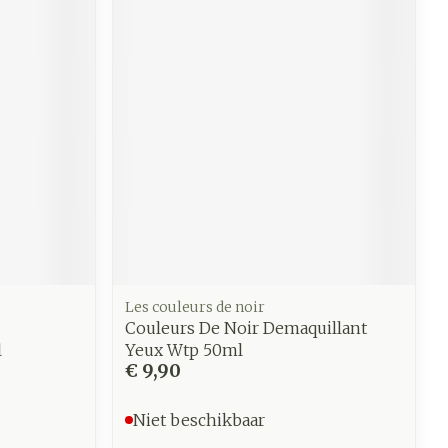
werende
Parfums en
geurproducten
Les couleurs de noir
Couleurs De Noir Demaquillant
CBD
l
Yeux Wtp 50ml
€ 9,90
Niet beschikbaar