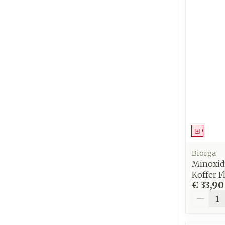
Genees
Biorga
Minoxid
Koffer F
€ 33,90
Aantal