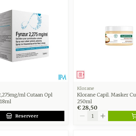
Toon meer
Enkel en v
Toon meer
Toon meer
zorging
Supplementen
Insecten
en
Mondmaskers
middelen
nissen
d -
uid
id
middel
voorschrift
Geneesmiddel
Klorane
2,275mg/ml Cutaan Opl
Klorane Capil. Masker C
 18ml
250ml
€ 28,50
Aantal
Reserveer
Zelfbruiner
Scheren