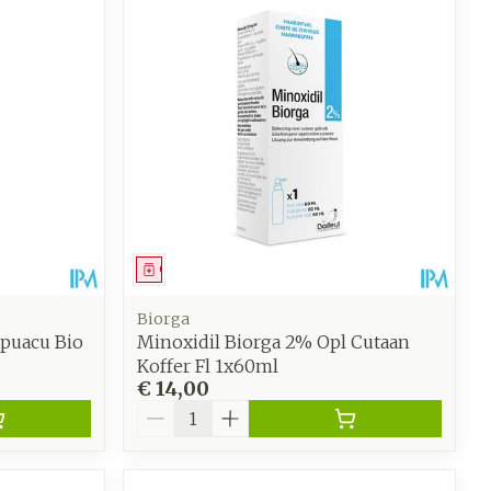
oet
geneesmiddelen
Toon meer
werende
Parfums en
geurproducten
Geneesmiddel
Biorga
upuacu Bio
Minoxidil Biorga 2% Opl Cutaan
Koffer Fl 1x60ml
€ 14,00
Aantal
CBD