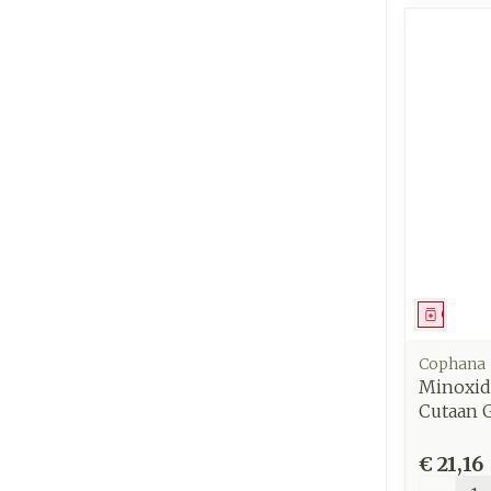
Genees
Cophana
Minoxid
Cutaan 
€ 21,16
Aantal