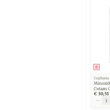
Genees
Cophana
Minoxid
Cutaan 
€ 30,51
Aantal