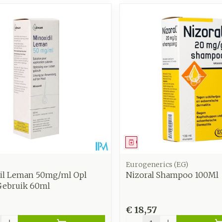
middel
Geneesmiddel
Eurogenerics (EG)
il Leman 50mg/ml Opl
Nizoral Shampoo 100Ml
Gebruik 60ml
€ 18,57
Aantal