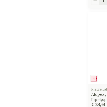
Genees
Pierre F
Alopexy 
Pipet/s
€ 23,51