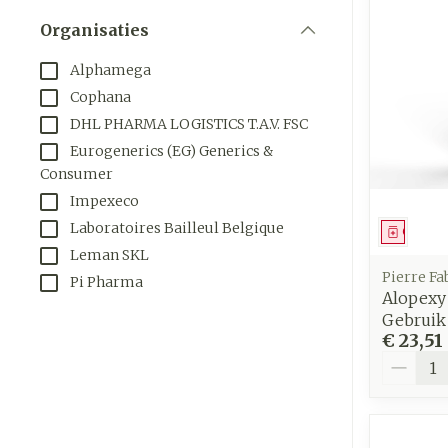
Aerosol toeste
Droge voeten, 
Tabletten
kloven
Organisaties
Aerosol access
Creme, gel en
filter
Blaren
Alphamega
Zuurstof
Eelt
Cophana
DHL PHARMA LOGISTICS T.A.V. FSC
Ademhalings
Eksteroog - l
Eurogenerics (EG) Generics &
Toon meer
Consumer
Spieren en
Impexeco
gewrichten
Laboratoires Bailleul Belgique
Genees
Specifiek vo
Naalden en s
Leman SKL
mannen
Pierre Fa
Pi Pharma
Infecties
Spuiten
Alopexy
Lichaamsverz
Gebruik 
Oplossing voor
€ 23,51
Deodorant
Naalden
Aantal
Luizen
Gezichtsverz
Naalden voor 
- pennaalden
Diagnostica