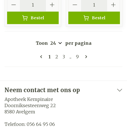
Aantal
Aantal
Bestel
Bestel
Toon
per pagina
Pagina's
U lees momenteel pagina
Pagina
Pagina
Pagina
1
2
3
...
9
Neem contact met ons op
Apotheek Kempinaire
Doorniksesteenweg 22
8580
Avelgem
Telefoon:
056 64 95 06