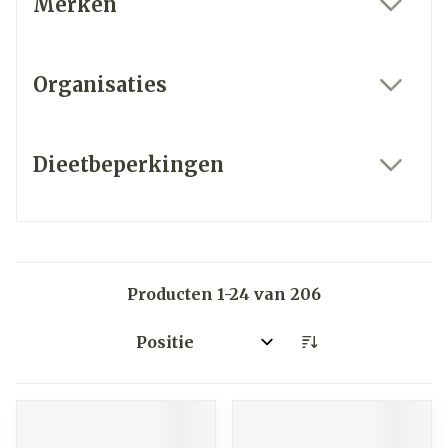
Merken
filter
Organisaties
filter
Dieetbeperkingen
filter
Producten
1
-
24
van
206
Sorteer op: