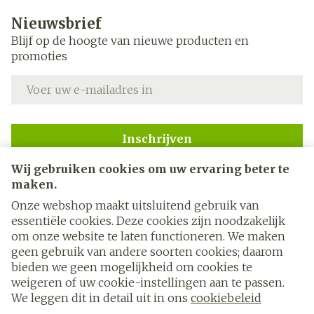
Nieuwsbrief
Blijf op de hoogte van nieuwe producten en
promoties
E-mail adres
Inschrijven
Wij gebruiken cookies om uw ervaring beter te
Door op inschrijven te klikken, schrijft u zich in voor onze
nieuwsbrief en gaat u akkoord met onze
privacy policy
.
maken.
Onze webshop maakt uitsluitend gebruik van
essentiële cookies. Deze cookies zijn noodzakelijk
om onze website te laten functioneren. We maken
geen gebruik van andere soorten cookies; daarom
bieden we geen mogelijkheid om cookies te
weigeren of uw cookie-instellingen aan te passen.
Juridische links
We leggen dit in detail uit in ons
cookiebeleid