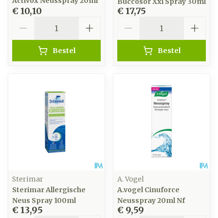
Activox Neusspray 20ml
Buccosor Xxi Spray 30ml
€ 10,10
€ 17,75
Aantal
Aantal
Bestel
Bestel
Sterimar
A. Vogel
Sterimar Allergische
A.vogel Cinuforce
Neus Spray 100ml
Neusspray 20ml Nf
€ 13,95
€ 9,59