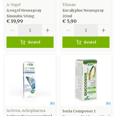
A. Vogel
Tilman
A.vogel Neusspray
Eucalyplus Neusspray
Sinusitis 50mg
20ml
€ 19,99
€ 5,90
Aantal
Aantal
Bestel
Bestel
Activox, Arkopharma
Soria Composor 1