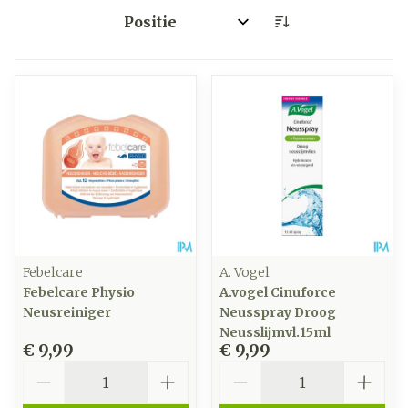
Sorteer op:
Febelcare
A. Vogel
Febelcare Physio
A.vogel Cinuforce
Neusreiniger
Neusspray Droog
Neusslijmvl.15ml
€ 9,99
€ 9,99
Aantal
Aantal