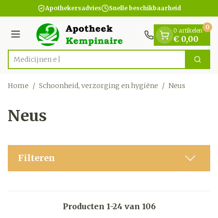
Dia 1 van 1
Ga naar de inhoud
Apothekersadvies
Snelle beschikbaarheid
0
0 artikelen
Menu
€ 0,00
Zoek
Product, merk, categorie...
Home
/
Schoonheid, verzorging en hygiëne
/
Neus
Neus
Filteren
Producten
1
-
24
van
106