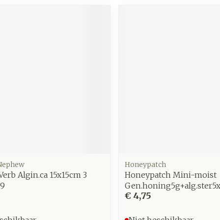
zorging
Supplementen
Insecten
en
Mondmaskers
middelen
nissen
d -
uid
id
 Nephew
Honeypatch
Zelfbruiner
Scheren
 Verb Algin.ca 15x15cm 3
Honeypatch Mini-moist
19
Gen.honing5g+alg.ster5
€ 4,75
schikbaar
Niet beschikbaar