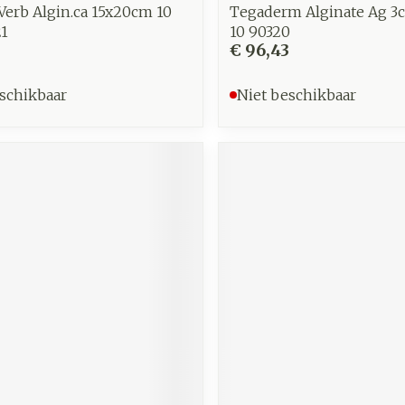
 Verb Algin.ca 15x20cm 10
Tegaderm Alginate Ag 
1
10 90320
8
€ 96,43
schikbaar
Niet beschikbaar