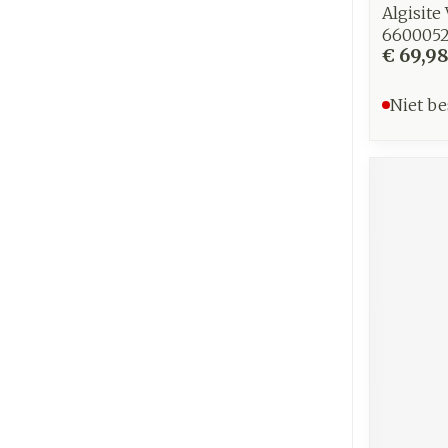
Algisite
6600052
€ 69,9
Niet be