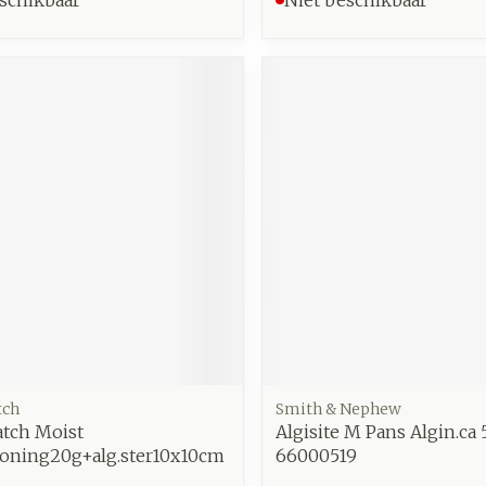
tch
Smith & Nephew
tch Moist
Algisite M Pans Algin.ca 
oning20g+alg.ster10x10cm
66000519