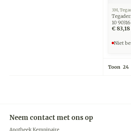
3M, Teg
Tegader
10 90316
€ 83,18
Niet be
Toon
Neem contact met ons op
Apotheek Kempinaire