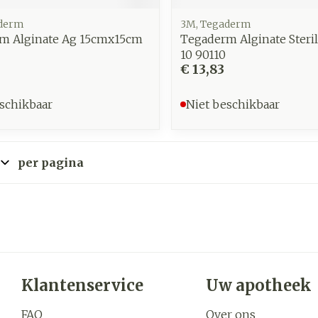
aderm
3M, Tegaderm
m Alginate Ag 15cmx15cm
Tegaderm Alginate Steri
10 90110
€ 13,83
schikbaar
Niet beschikbaar
per pagina
Klantenservice
Uw apotheek
FAQ
Over ons