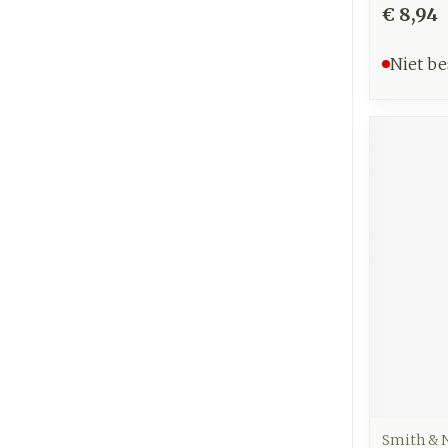
€ 8,94
Niet be
Smith &