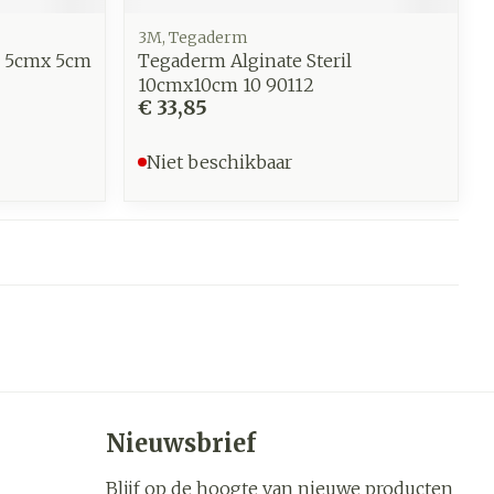
3M, Tegaderm
l 5cmx 5cm
Tegaderm Alginate Steril
10cmx10cm 10 90112
€ 33,85
Niet beschikbaar
Nieuwsbrief
Blijf op de hoogte van nieuwe producten