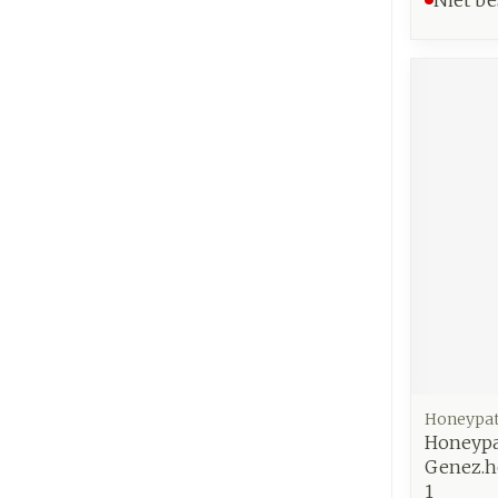
Honeypa
Honeypa
Genez.h
1