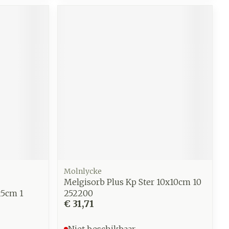
werende
Parfums en
geurproducten
Molnlycke
CBD
Melgisorb Plus Kp Ster 10x10cm 10
x5cm 1
252200
€ 31,71
Niet beschikbaar