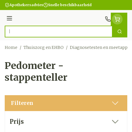
Ga naar de inhoud
Apothekersadvies
Snelle beschikbaarheid
Menu
Zoek
Product, merk, categorie...
Home
/
Thuiszorg en EHBO
/
Diagnosetesten en meetappar
Pedometer -
stappenteller
Filteren
Doorgaan naar productlijst
Prijs
filter