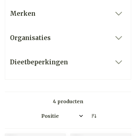
Merken
filter
Organisaties
filter
Dieetbeperkingen
filter
4
producten
Sorteer op: