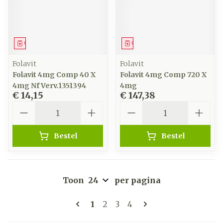
Geneesmiddel
Geneesmiddel
Folavit
Folavit
Folavit 4mg Comp 40 X
Folavit 4mg Comp 720 X
4mg Nf Verv.1351394
4mg
€ 14,15
€ 147,38
Aantal
Aantal
Bestel
Bestel
Toon
per pagina
Pagina's
U lees momenteel pagina
Pagina
Pagina
Pagina
1
2
3
4