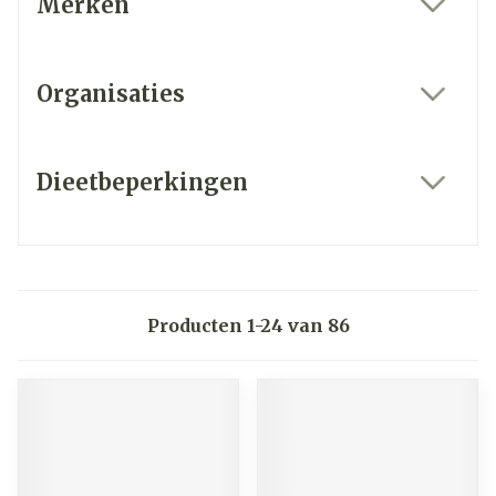
Merken
filter
Organisaties
filter
Dieetbeperkingen
filter
Producten
1
-
24
van
86