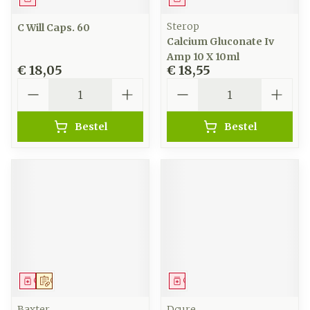
Sterop
C Will Caps. 60
Calcium Gluconate Iv
Amp 10 X 10ml
€ 18,05
€ 18,55
Aantal
Aantal
Bestel
Bestel
Geneesmiddel
Op voorschrift
Geneesmiddel
Baxter
Dcure