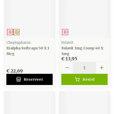
Geneesmiddel
Op voorschrift
Geneesmiddel
Cheplapharm
Folavit
Etalpha Softcaps 50 X 1
Folavit 1mg Comp 40 X
Mcg
1mg
€ 13,95
Aantal
€ 22,69
Reserveer
Bestel