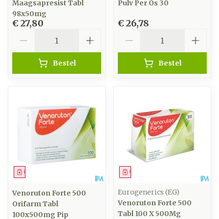
Maagsapresist Tabl
Pulv Per Os 30
98x50mg
€ 27,80
€ 26,78
Aantal
Aantal
Bestel
Bestel
Geneesmiddel
Geneesmiddel
Eurogenerics (EG)
Venoruton Forte 500
Venoruton Forte 500
Orifarm Tabl
Tabl 100 X 500Mg
100x500mg Pip