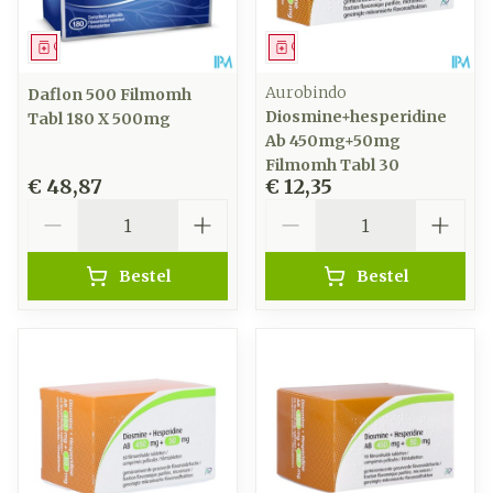
Geneesmiddel
Geneesmiddel
Aurobindo
Daflon 500 Filmomh
Diosmine+hesperidine
Tabl 180 X 500mg
Ab 450mg+50mg
Filmomh Tabl 30
€ 48,87
€ 12,35
Aantal
Aantal
Bestel
Bestel