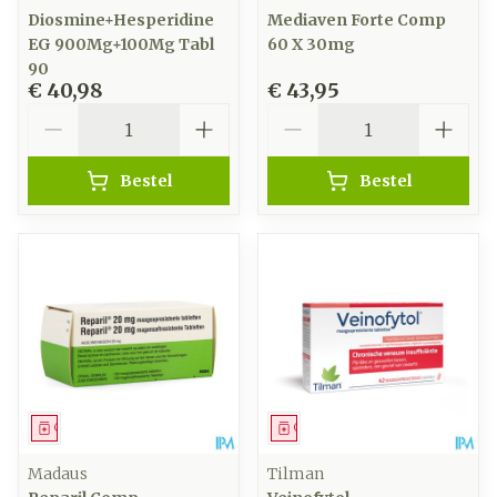
Diosmine+Hesperidine
Mediaven Forte Comp
EG 900Mg+100Mg Tabl
60 X 30mg
90
€ 40,98
€ 43,95
Aantal
Aantal
Bestel
Bestel
Geneesmiddel
Geneesmiddel
Madaus
Tilman