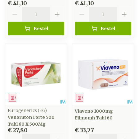
€ 41,10
€ 41,10
Aantal
Aantal
Bestel
Bestel
Geneesmiddel
Geneesmiddel
Eurogenerics (EG)
Viaveno 1000mg
Venoruton Forte 500
Filmomh Tabl 60
Tabl 60 X 500Mg
€ 27,80
€ 33,77
Aantal
Aantal