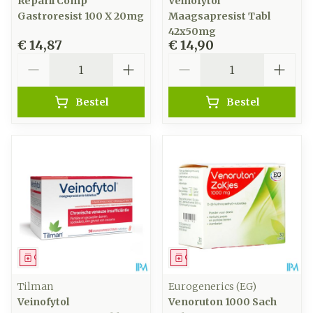
Reparil Comp
Veinofytol
Gastroresist 100 X 20mg
Maagsapresist Tabl
42x50mg
€ 14,87
€ 14,90
Aantal
Aantal
Bestel
Bestel
Geneesmiddel
Geneesmiddel
Tilman
Eurogenerics (EG)
Veinofytol
Venoruton 1000 Sach