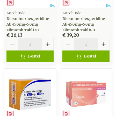
Geneesmiddel
Geneesmiddel
Aurobindo
Aurobindo
Diosmine+hesperidine
Diosmine+hesperidine
Ab 450mg+50mg
Ab 450mg+50mg
Filmomh Tabl120
Filmomh Tabl180
€ 26,13
€ 39,20
Aantal
Aantal
Bestel
Bestel
Geneesmiddel
Geneesmiddel