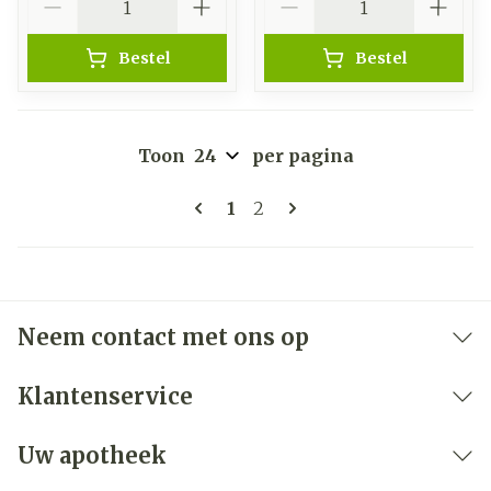
Bestel
Bestel
Toon
per pagina
Pagina's
U lees momenteel pagina
Pagina
1
2
Neem contact met ons op
Klantenservice
Uw apotheek