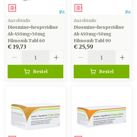
Geneesmiddel
Geneesmiddel
Aurobindo
Aurobindo
Diosmine+hesperidine
Diosmine+hesperidine
Ab 450mg+50mg
Ab 450mg+50mg
Filmomh Tabl 60
Filmomh Tabl 90
€ 19,73
€ 25,59
Aantal
Aantal
Bestel
Bestel