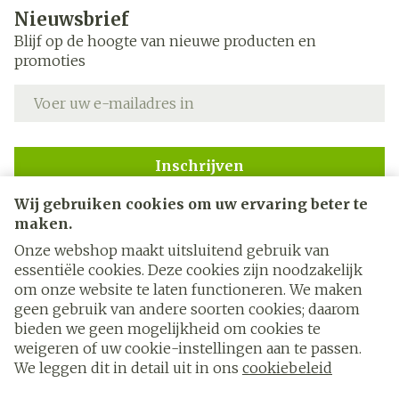
Nieuwsbrief
Blijf op de hoogte van nieuwe producten en
promoties
E-mail adres
Inschrijven
Wij gebruiken cookies om uw ervaring beter te
Door op inschrijven te klikken, schrijft u zich in voor onze
nieuwsbrief en gaat u akkoord met onze
privacy policy
.
maken.
Onze webshop maakt uitsluitend gebruik van
essentiële cookies. Deze cookies zijn noodzakelijk
om onze website te laten functioneren. We maken
geen gebruik van andere soorten cookies; daarom
bieden we geen mogelijkheid om cookies te
weigeren of uw cookie-instellingen aan te passen.
Juridische links
We leggen dit in detail uit in ons
cookiebeleid