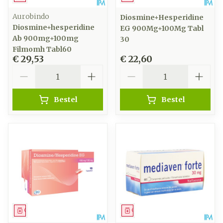
Aurobindo
Diosmine+Hesperidine
Diosmine+hesperidine
EG 900Mg+100Mg Tabl
Ab 900mg+100mg
30
Filmomh Tabl60
€ 29,53
€ 22,60
Aantal
Aantal
Bestel
Bestel
Geneesmiddel
Geneesmiddel