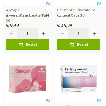
A. Vogel
Densmore Laboratoire
A.vogel Menstruatie Tabl
Climeal Caps 30
30
€ 9,99
€ 34,39
Aantal
Aantal
Bestel
Bestel