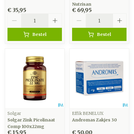
Nutrisan
€ 35,95
€ 69,95
Aantal
Aantal
Bestel
Bestel
Solgar
Effik BENELUX
Solgar Zink Picolinaat
Andromas Zakjes 30
Comp 100x22mg
€ 15,95
€ 50,00