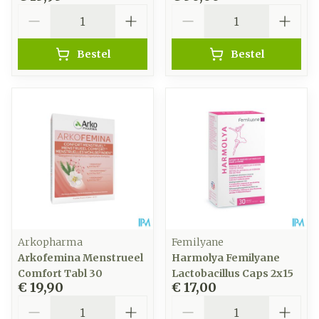
Aantal
Aantal
Bestel
Bestel
Arkopharma
Femilyane
Arkofemina Menstrueel
Harmolya Femilyane
Comfort Tabl 30
Lactobacillus Caps 2x15
€ 19,90
€ 17,00
Aantal
Aantal