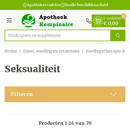
Dia 1 van 1
Ga naar de inhoud
Apothekersadvies
Snelle beschikbaarheid
0
0 artikelen
Menu
€ 0,00
Med
Zoek
Product, merk, categorie...
Home
/
Dieet, voeding en vitamines
/
Voedingstherapie & w
Seksualiteit
Filteren
Producten
1
-
24
van
70