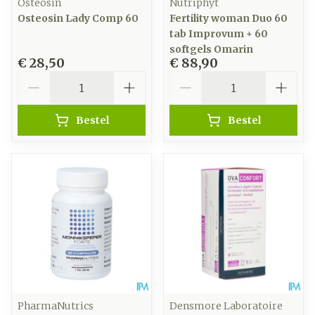
Osteosin
Nutriphyt
Osteosin Lady Comp 60
Fertility woman Duo 60
tab Improvum + 60
softgels Omarin
€ 28,50
€ 88,90
Aantal
Aantal
Bestel
Bestel
PharmaNutrics
Densmore Laboratoire