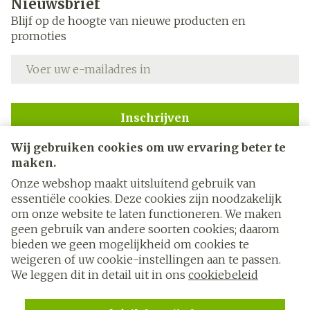
Nieuwsbrief
Blijf op de hoogte van nieuwe producten en
promoties
E-mail adres
Inschrijven
Wij gebruiken cookies om uw ervaring beter te
Door op inschrijven te klikken, schrijft u zich in voor onze
nieuwsbrief en gaat u akkoord met onze
privacy policy
.
maken.
Onze webshop maakt uitsluitend gebruik van
essentiële cookies. Deze cookies zijn noodzakelijk
om onze website te laten functioneren. We maken
geen gebruik van andere soorten cookies; daarom
bieden we geen mogelijkheid om cookies te
weigeren of uw cookie-instellingen aan te passen.
Juridische links
We leggen dit in detail uit in ons
cookiebeleid