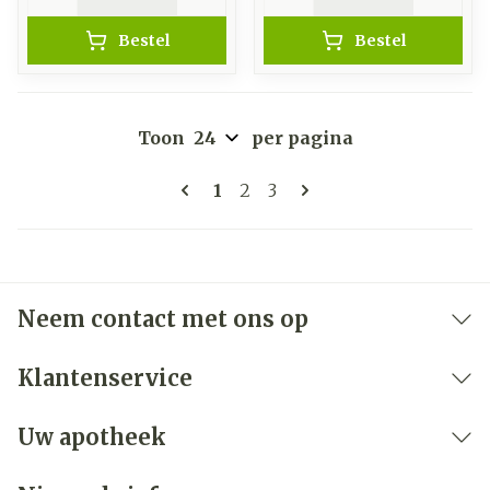
Bestel
Bestel
Toon
per pagina
Pagina's
U lees momenteel pagina
Pagina
Pagina
1
2
3
Neem contact met ons op
Klantenservice
Uw apotheek