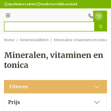
Ga naar de inhoud
Apothekersadvies
Snelle beschikbaarheid
Menu
Zoek
Product, merk, categorie...
Home
/
Geneesmiddelen
/
Mineralen, vitaminen en tonica
Mineralen, vitaminen en
tonica
Filteren
Doorgaan naar productlijst
Prijs
filter