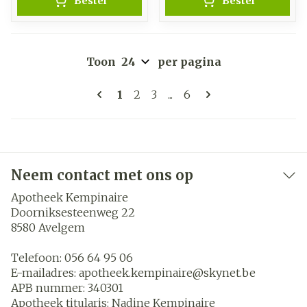
Bestel
Bestel
Toon
per pagina
Pagina's
U lees momenteel pagina
Pagina
Pagina
Pagina
1
2
3
...
6
Neem contact met ons op
Apotheek Kempinaire
Doorniksesteenweg 22
8580
Avelgem
Telefoon:
056 64 95 06
E-mailadres:
apotheek.kempinaire@
skynet.be
APB nummer:
340301
Apotheek titularis:
Nadine Kempinaire