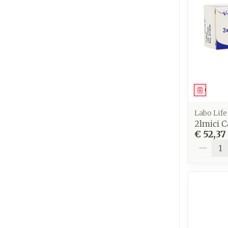
Genees
Labo Life
2lmici C
€ 52,37
Aantal