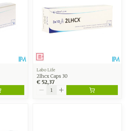
Geneesmiddel
Labo Life
2lhcx Caps 30
€ 52,37
Aantal