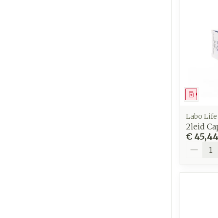
Genees
Labo Life
2leid Ca
€ 45,4
Aantal