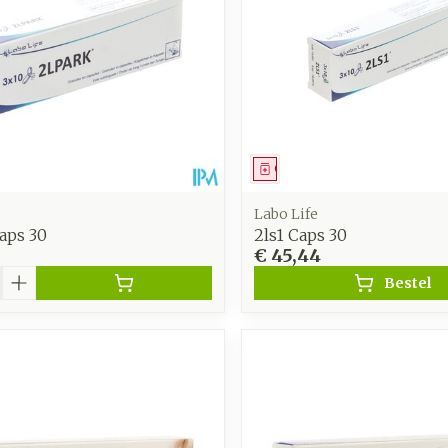
middel
Geneesmiddel
Labo Life
aps 30
2ls1 Caps 30
€ 45,44
Bestel