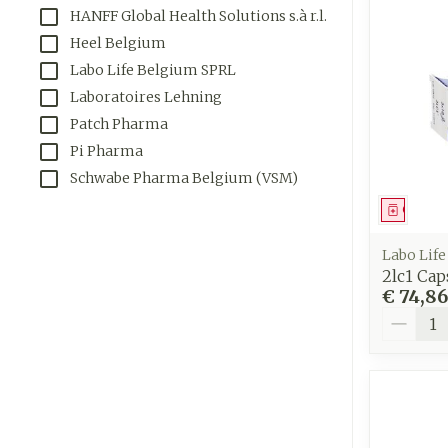
Aerosol toeste
Droge voeten, 
Tabletten
HANFF Global Health Solutions s.à r.l.
kloven
Aerosol access
Creme, gel en
Heel Belgium
Blaren
Labo Life Belgium SPRL
Zuurstof
Eelt
Laboratoires Lehning
Patch Pharma
Ademhalings
Eksteroog - l
Pi Pharma
Toon meer
Schwabe Pharma Belgium (VSM)
Spieren en
Genees
gewrichten
Specifiek vo
Naalden en s
Labo Life
mannen
2lc1 Cap
Infecties
Spuiten
€ 74,86
Lichaamsverz
Aantal
Oplossing voor
Deodorant
Naalden
Luizen
Gezichtsverz
Naalden voor 
- pennaalden
Diagnostica