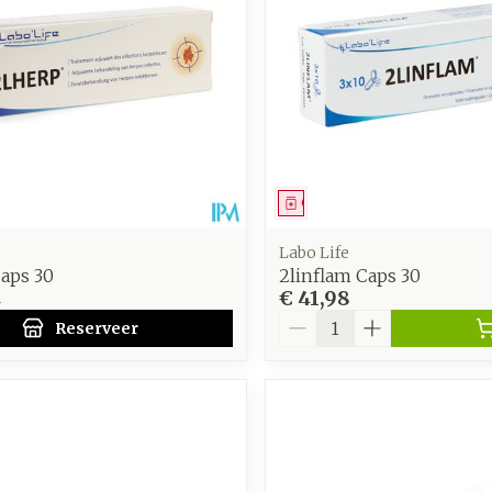
middel
voorschrift
Geneesmiddel
Labo Life
aps 30
2linflam Caps 30
4
€ 41,98
Aantal
Reserveer