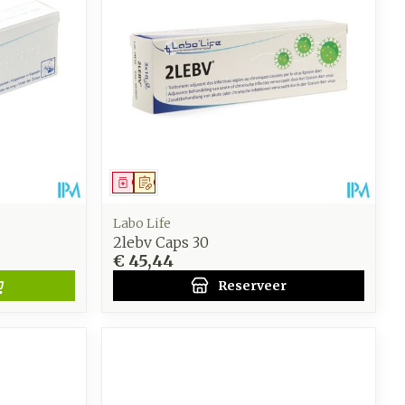
oet
geneesmiddelen
Toon meer
werende
Parfums en
geurproducten
Geneesmiddel
Op voorschrift
Labo Life
2lebv Caps 30
€ 45,44
Reserveer
CBD