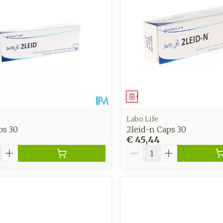
middel
Geneesmiddel
Labo Life
ps 30
2leid-n Caps 30
4
€ 45,44
Aantal