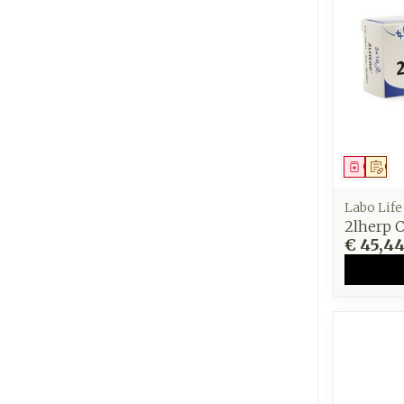
Genees
Op 
Labo Life
2lherp C
€ 45,4