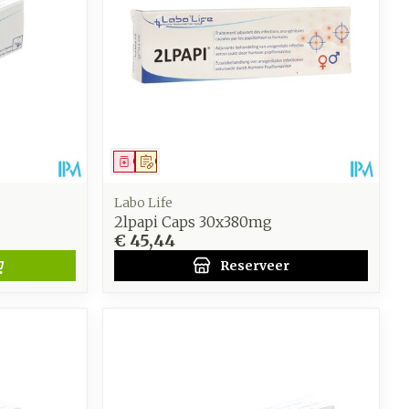
Geneesmiddel
Op voorschrift
Labo Life
2lpapi Caps 30x380mg
€ 45,44
Reserveer