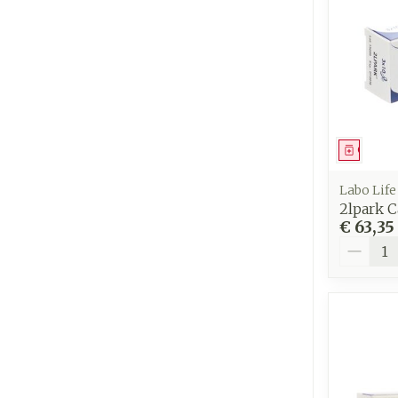
Genees
Labo Life
2lpark C
€ 63,35
Aantal