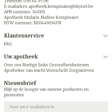
Telefoon:
056 64 95 06
E-mailadres:
apotheek.kempinaire@
skynet.be
APB nummer:
340301
Apotheek titularis:
Nadine Kempinaire
BTW nummer:
BE0449034378
Klantenservice
FAQ
Uw apotheek
Over ons
Nuttige links
Gezondheidsnieuws
Apotheker van wacht
Voorschrift
Zorgtarieven
Nieuwsbrief
Blijf op de hoogte van nieuwe producten en
promoties
E-mail adres