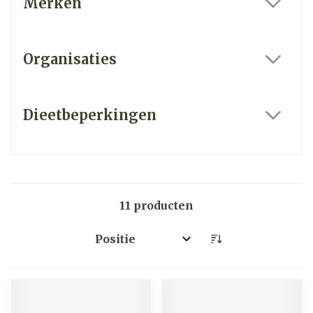
Merken
filter
Organisaties
filter
Dieetbeperkingen
filter
11
producten
Sorteer op: