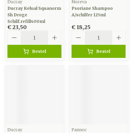
Ducray
Noreva
Ducray Kelual Squanorm
Psoriane Shampoo
Sh Droge
A/schilfer 125ml
Schilf.refill400ml
€ 23,50
€ 18,25
Aantal
Aantal
Bestel
Bestel
Ducray
Pannoc