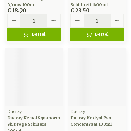
A/roos 100ml
Schilf.refill400ml
€ 18,90
€ 23,50
Aantal
Aantal
Bestel
Bestel
Ducray
Ducray
Ducray Kelual Squanorm
Ducray Kertyol Pso
Sh Droge Schilfers
Concentraat 100ml
400ml