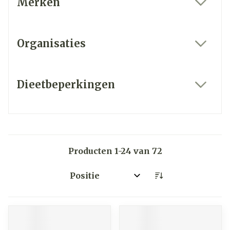
Merken
filter
Organisaties
filter
Dieetbeperkingen
filter
Producten
1
-
24
van
72
Sorteer op: