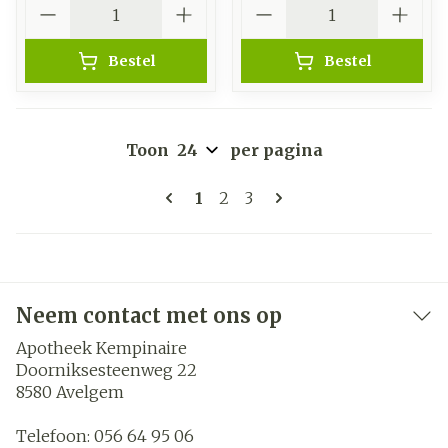
Aantal
Aantal
Bestel
Bestel
Toon
per pagina
Pagina's
U lees momenteel pagina
Pagina
Pagina
1
2
3
Neem contact met ons op
Apotheek Kempinaire
Doorniksesteenweg 22
8580
Avelgem
Telefoon:
056 64 95 06