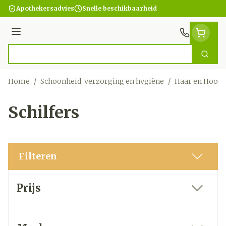
Ga naar de inhoud
Apothekersadvies
Snelle beschikbaarheid
Menu
Zoek
Product, merk, categorie...
Home
/
Schoonheid, verzorging en hygiëne
/
Haar en Hoofd
Schilfers
Filteren
Doorgaan naar productlijst
Prijs
filter