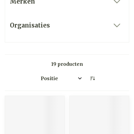
Merken
filter
Organisaties
filter
19
producten
Sorteer op: