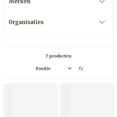
Merken
filter
Organisaties
filter
7
producten
Sorteer op: