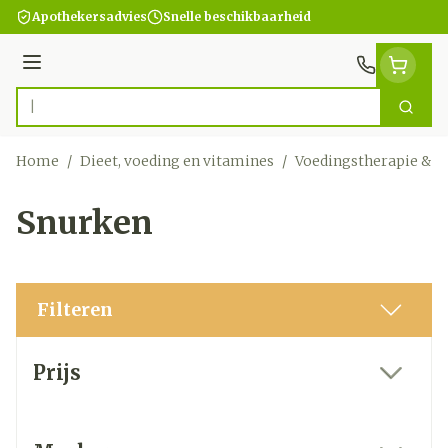
Ga naar de inhoud
Apothekersadvies
Snelle beschikbaarheid
Menu
Zoek
Product, merk, categorie...
Home
/
Dieet, voeding en vitamines
/
Voedingstherapie & w
Snurken
Filteren
Doorgaan naar productlijst
Prijs
filter