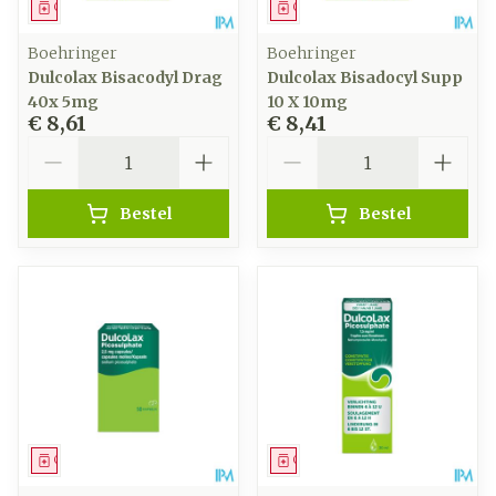
Geneesmiddel
Geneesmiddel
Boehringer
Boehringer
Dulcolax Bisacodyl Drag
Dulcolax Bisadocyl Supp
40x 5mg
10 X 10mg
€ 8,61
€ 8,41
Aantal
Aantal
Bestel
Bestel
Geneesmiddel
Geneesmiddel