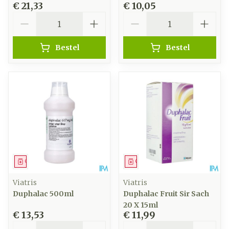
€ 21,33
€ 10,05
Aantal
Aantal
Bestel
Bestel
Geneesmiddel
Geneesmiddel
Viatris
Viatris
Duphalac 500ml
Duphalac Fruit Sir Sach
20 X 15ml
€ 13,53
€ 11,99
Aantal
Aantal