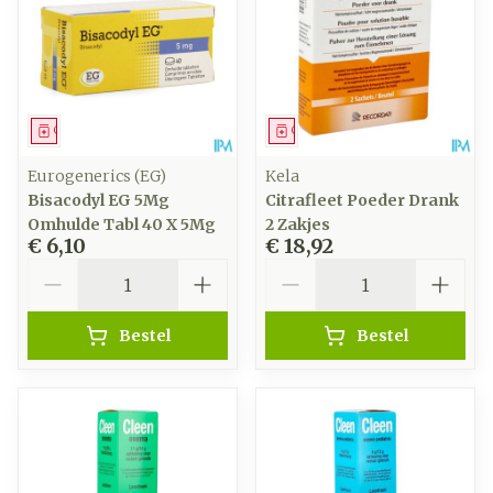
Geneesmiddel
Geneesmiddel
Eurogenerics (EG)
Kela
Bisacodyl EG 5Mg
Citrafleet Poeder Drank
Omhulde Tabl 40 X 5Mg
2 Zakjes
€ 6,10
€ 18,92
Aantal
Aantal
Bestel
Bestel