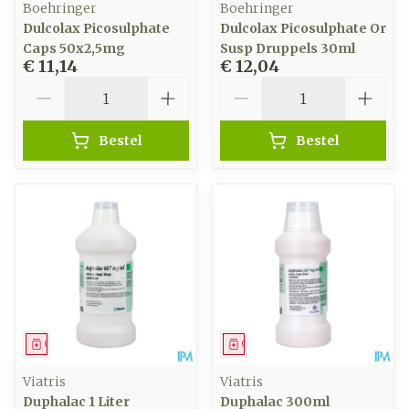
Boehringer
Boehringer
Dulcolax Picosulphate
Dulcolax Picosulphate Or
Caps 50x2,5mg
Susp Druppels 30ml
€ 11,14
€ 12,04
Aantal
Aantal
Bestel
Bestel
Geneesmiddel
Geneesmiddel
Viatris
Viatris
Duphalac 1 Liter
Duphalac 300ml