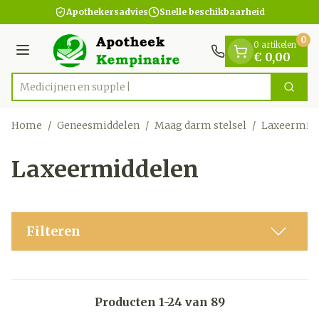
Dia 1 van 1
Ga naar de inhoud
Apothekersadvies
Snelle beschikbaarheid
0
0 artikelen
Menu
€ 0,00
Zoek
Product, merk, categorie...
Home
/
Geneesmiddelen
/
Maag darm stelsel
/
Laxeermid
Laxeermiddelen
Filteren
Producten
1
-
24
van
89