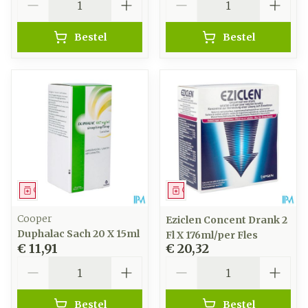
Bestel
Bestel
Geneesmiddel
Geneesmiddel
Cooper
Eziclen Concent Drank 2
Duphalac Sach 20 X 15ml
Fl X 176ml/per Fles
€ 11,91
€ 20,32
Aantal
Aantal
Bestel
Bestel