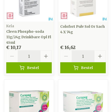
Geneesmiddel
Geneesmiddel
Kela
Colofort Pulv Sol Or Sach
Cleen Phospho-soda
4 X 74g
11g/24g Drinkbare Opl Fl
45ml
€ 10,17
€ 16,62
Aantal
Aantal
Bestel
Bestel