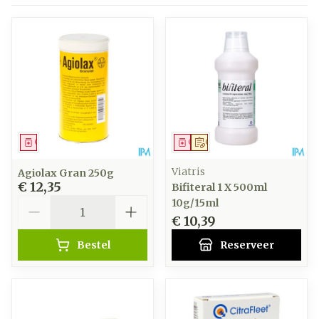
Geneesmiddel
Geneesmiddel
Op voorschrift
Viatris
Agiolax Gran 250g
€ 12,35
Bifiteral 1 X 500ml
Aantal
10g/15ml
€ 10,39
Bestel
Reserveer