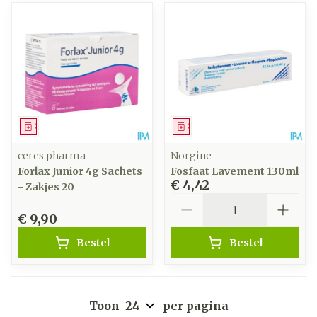
Geneesmiddel
Geneesmiddel
ceres pharma
Norgine
Forlax Junior 4g Sachets
Fosfaat Lavement 130ml
€ 4,42
- Zakjes 20
Aantal
€ 9,90
Bestel
Bestel
Toon
per pagina