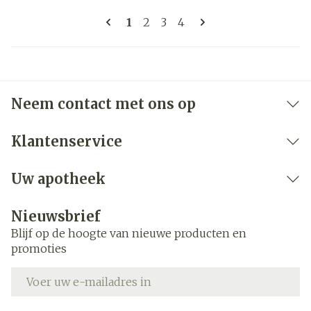
Pagina's
U lees momenteel pagina
Pagina
Pagina
Pagina
1
2
3
4
Neem contact met ons op
Klantenservice
Uw apotheek
Nieuwsbrief
Blijf op de hoogte van nieuwe producten en
promoties
E-mail adres