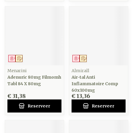
Geneesmiddel
Op voorschrift
Geneesmiddel
Op voorschrift
Menarini
Almirall
Adenuric 80mg Filmomh
Air-tal Anti
Tabl 84 X 80mg
Inflammatoire Comp
60x100mg
€ 31,38
€ 13,36
Reserveer
Reserveer