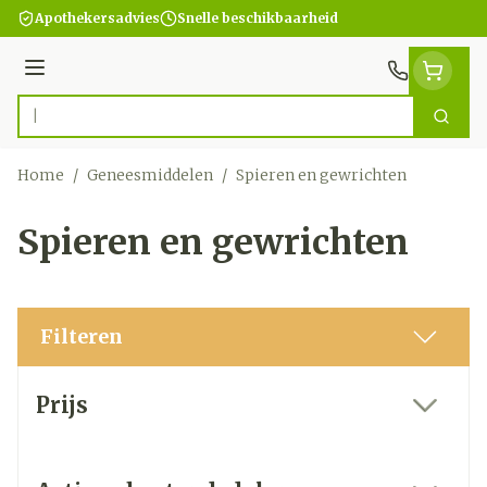
Ga naar de inhoud
Apothekersadvies
Snelle beschikbaarheid
Menu
Zoek
Product, merk, categorie...
Home
/
Geneesmiddelen
/
Spieren en gewrichten
Spieren en gewrichten
Filteren
Doorgaan naar productlijst
Prijs
filter