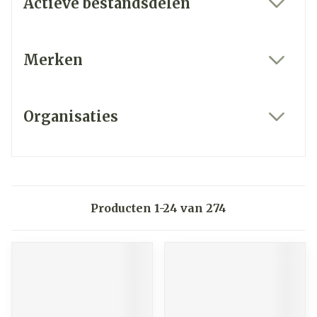
Actieve bestandsdelen
filter
Merken
filter
Organisaties
filter
Producten
1
-
24
van
274