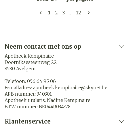
Pagina's
U lees momenteel pagina
Pagina
Pagina
Pagina
1
2
3
...
12
Neem contact met ons op
Apotheek Kempinaire
Doorniksesteenweg 22
8580
Avelgem
Telefoon:
056 64 95 06
E-mailadres:
apotheek.kempinaire@
skynet.be
APB nummer:
340301
Apotheek titularis:
Nadine Kempinaire
BTW nummer:
BE0449034378
Klantenservice