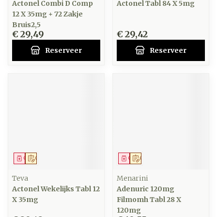
Actonel Combi D Comp
Actonel Tabl 84 X 5mg
12 X 35mg + 72 Zakje
Bruis2,5
€ 29,49
€ 29,42
Reserveer
Reserveer
Geneesmiddel
Op voorschrift
Geneesmiddel
Op voorschrift
Teva
Menarini
Actonel Wekelijks Tabl 12
Adenuric 120mg
X 35mg
Filmomh Tabl 28 X
120mg