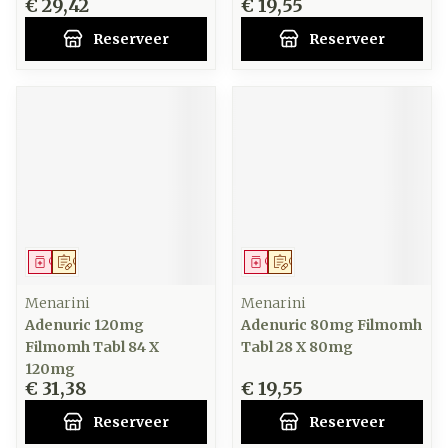
€ 29,42
€ 19,55
Reserveer
Reserveer
Geneesmiddel
Op voorschrift
Geneesmiddel
Op voorschrift
Menarini
Menarini
Adenuric 120mg
Adenuric 80mg Filmomh
Filmomh Tabl 84 X
Tabl 28 X 80mg
120mg
€ 31,38
€ 19,55
Reserveer
Reserveer