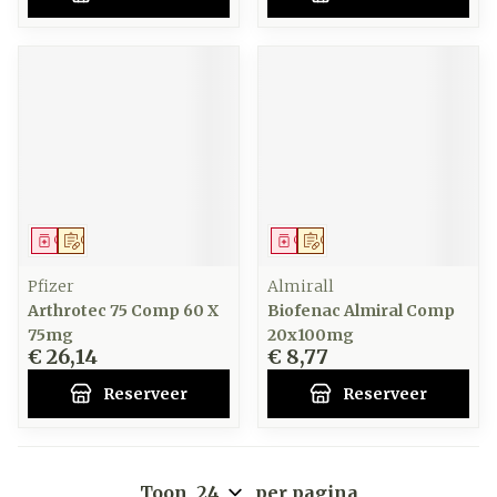
Geneesmiddel
Op voorschrift
Geneesmiddel
Op voorschrift
Pfizer
Almirall
Arthrotec 75 Comp 60 X
Biofenac Almiral Comp
75mg
20x100mg
€ 26,14
€ 8,77
Reserveer
Reserveer
Toon
per pagina