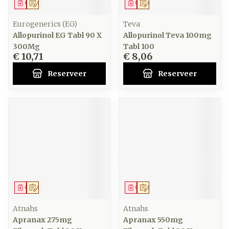
Geneesmiddel
Op voorschrift
Geneesmiddel
Op voorschrift
Eurogenerics (EG)
Teva
Allopurinol EG Tabl 90 X
Allopurinol Teva 100mg
300Mg
Tabl 100
€ 10,71
€ 8,06
Reserveer
Reserveer
Geneesmiddel
Op voorschrift
Geneesmiddel
Op voorschrift
Atnahs
Atnahs
Apranax 275mg
Apranax 550mg