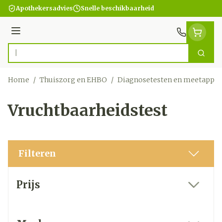
Ga naar de inhoud
Apothekersadvies
Snelle beschikbaarheid
Menu
Zoek
Product, merk, categorie...
Home
/
Thuiszorg en EHBO
/
Diagnosetesten en meetappar
Vruchtbaarheidstest
Filteren
Doorgaan naar productlijst
Prijs
filter