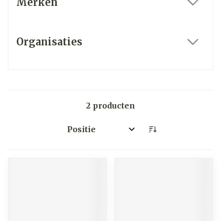
Merken
filter
Organisaties
filter
2
producten
Sorteer op: