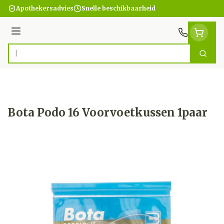
Ga naar de inhoud
Apothekersadvies
Snelle beschikbaarheid
Menu
Zoek
Product, merk, categorie...
Bota Podo 16 Voorvoetkussen 1paar