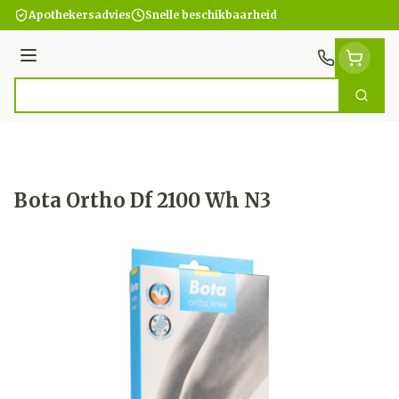
Ga naar de inhoud
Apothekersadvies
Snelle beschikbaarheid
Menu
Zoek
Product, merk, categorie...
Bota Ortho Df 2100 Wh N3