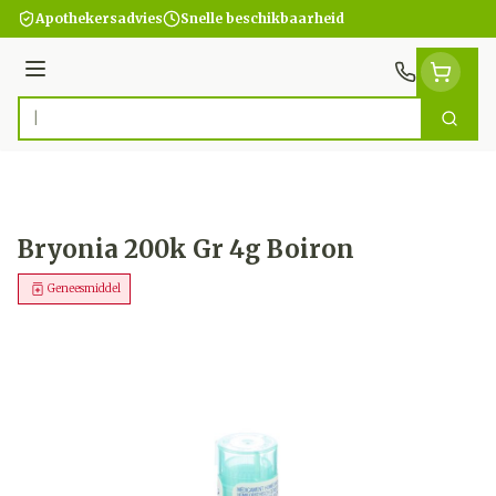
Ga naar de inhoud
Apothekersadvies
Snelle beschikbaarheid
Menu
Zoek
Product, merk, categorie...
Bryonia 200k Gr 4g Boiron
Geneesmiddel