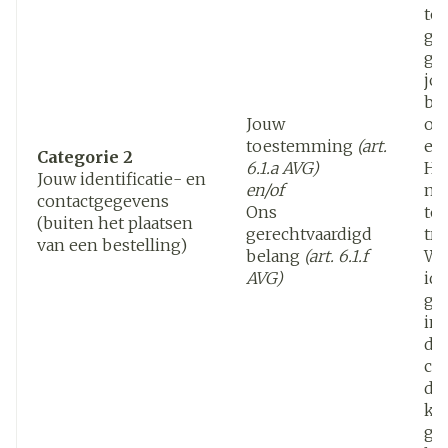
to
ge
ge
jo
be
Jouw
om
toestemming
(art.
een
Categorie 2
6.1.a AVG)
Het
Jouw identificatie- en
en/of
mo
contactgegevens
Ons
to
(buiten het plaatsen
gerechtvaardigd
tr
van een bestelling)
belang
(art. 6.1.f
We
AVG)
ide
ge
in
di
co
de 
ka
ge