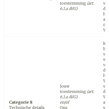
toestemming
(art.
ve
6.1.a AVG)
de
he
act
op
We
In
be
va
wo
ve
de
he
We
Jouw
ve
toestemming
(art.
de
6.1.a AVG)
Web
Categorie 8
en/of
aan
Technische details
Ons
ve