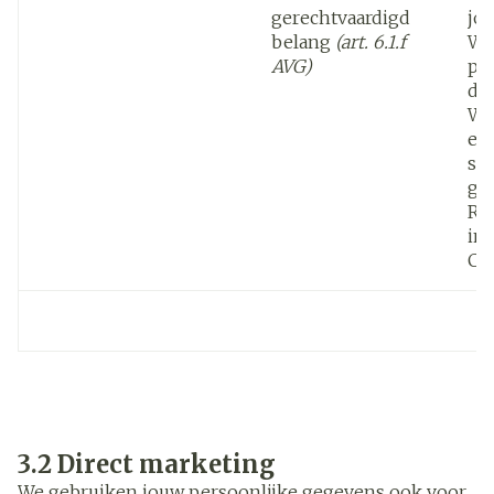
gerechtvaardigd
jo
belang
(art. 6.1.f
We
AVG)
pe
de 
We
en
sta
ge
Ra
inf
Co
3.2 Direct marketing
We gebruiken jouw persoonlijke gegevens ook voor