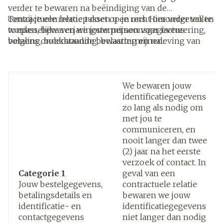
verder te bewaren na beëindiging van de
contractuele relatie tussen u en ons. Hieronder vallen
Tenzij je een beroep doet op je recht om vergeten te
toepasselijke verjaringstermijnen voor facturering,
worden, bewaren we jouw persoonsgegevens
betaling, boekhouding, belasting en naleving van
volgens onderstaande bewaartermijnen:
regelgeving. Van de hieronder vermelde
bewaartermijnen kan daarom worden afgeweken
indien een dergelijke wettelijke verplichting van
toepassing is.
We bewaren jouw
identificatiegegevens
zo lang als nodig om
met jou te
communiceren, en
nooit langer dan twee
(2) jaar na het eerste
verzoek of contact. In
Categorie 1
geval van een
Jouw bestelgegevens,
contractuele relatie
betalingsdetails en
bewaren we jouw
identificatie- en
identificatiegegevens
contactgegevens
niet langer dan nodig