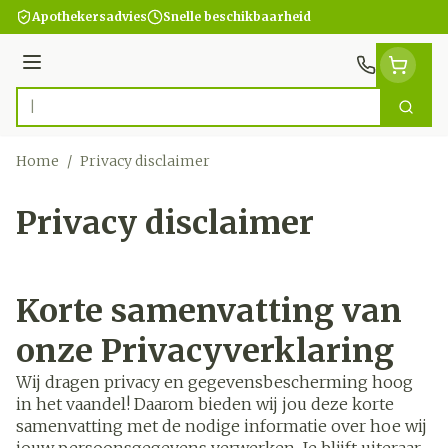
Ga naar de inhoud
Apothekersadvies
Snelle beschikbaarheid
Menu
Zoek
Product, merk, categorie...
Home
/
Privacy disclaimer
Privacy disclaimer
Korte samenvatting van
onze Privacyverklaring
Wij dragen privacy en gegevensbescherming hoog
in het vaandel! Daarom bieden wij jou deze korte
samenvatting met de nodige informatie over hoe wij