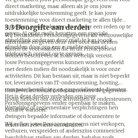
direct marketing, maar alleen als je ons jouw
uitdrukkelijke toestemming geeft. Je kan jouw
toestemming voor direct marketing te allen tijde
3.3 Doorgifte aan derden
intrekken, zonder kosten en zonder een reden op te
geven. Al onze mails bevatten een speciale
Wij behandelen Persoonsgegevens als vertrouwelijke
afmeldlink onderaan deze mail. Je kan je ook
informatie en geven deze niet door aan derden
afmelden door ons een e-mail te sturen of
buiten de voorwaarden die in dit Privacybeleid
telefonisch contact op te nemen.
worden beschreven of zoals wettelijk vereist.
Jouw Persoonsgegevens kunnen worden gedeeld
met derden indien dit noodzakelijk is voor onze
activiteiten. Dit kan bestaan uit, maar is niet beperkt
tot, leveranciers van IT-ondersteuning, hosting,
computerbeveiliging en gespecialiseerde diensten.
Hun leveranciers of onderaannemers de gegevens
Het is deze derden verboden om jouw
nodig hebben om onze activiteiten te ondersteunen;
Persoonsgegevens verder openbaar te maken,
Wettelijke of reglementaire verplichtingen hen
behalve wanneer:
dwingen bepaalde informatie of documenten te
Wij zullen jouw Persoonsgegevens niet verkopen,
delen met relevante autoriteiten.
verhuren, verspreiden of anderszins commercieel
beschikbaar stellen aan derden, behalve zoals