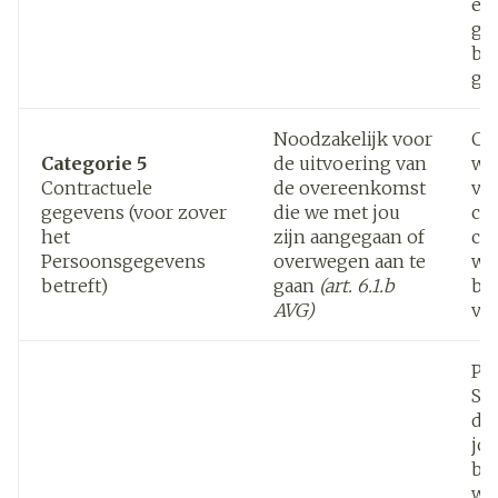
ee
ge
be
ga
Noodzakelijk voor
Co
Categorie 5
de uitvoering van
wo
Contractuele
de overeenkomst
ve
gegevens (voor zover
die we met jou
co
het
zijn aangegaan of
con
Persoonsgegevens
overwegen aan te
wi
betreft)
gaan
(art. 6.1.b
be
AVG)
voo
Pe
So
do
jou
be
we