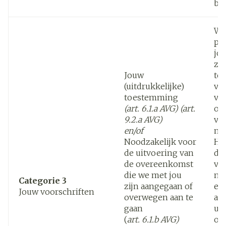
be
Wi
pe
jou
zo
Jouw
te
(uitdrukkelijke)
ve
toestemming
vo
(art. 6.1.a AVG) (art.
oo
9.2.a AVG)
va
en/of
med
Noodzakelijk voor
Het
de uitvoering van
de
de overeenkomst
ve
die we met jou
no
Categorie 3
zijn aangegaan of
een
Jouw voorschriften
overwegen aan te
af 
gaan
ui
(
art. 6.1.b AVG)
ov