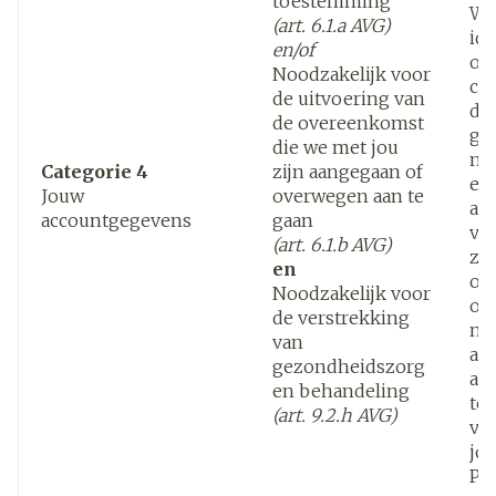
toestemming
Wi
(art. 6.1.a AVG)
ide
en/of
om
Noodzakelijk voor
cor
de uitvoering van
die
de overeenkomst
ga
die we met jou
mo
Categorie 4
zijn aangegaan of
een
Jouw
overwegen aan te
af 
accountgegevens
gaan
ve
(art. 6.1.b AVG)
zij
en
om
Noodzakelijk voor
ov
de verstrekking
me
van
afg
gezondheidszorg
afs
en behandeling
te
(art. 9.2.h AVG)
ve
jo
Pe