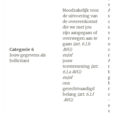
vo
Noodzakelijk voor
Af
de uitvoering van
spe
de overeenkomst
om
die we met jou
so
zijn aangegaan of
ve
overwegen aan te
no
gaan
(art. 6.1.b
ui
Categorie 6
AVG)
ov
Jouw gegevens als
en/of
met
Sollicitant
jouw
An
toestemming
(art.
no
6.1.a AVG)
be
en/of
ge
ons
be
gerechtvaardigd
me
belang
(art. 6.1.f
on
AVG)
-pr
we,
ver