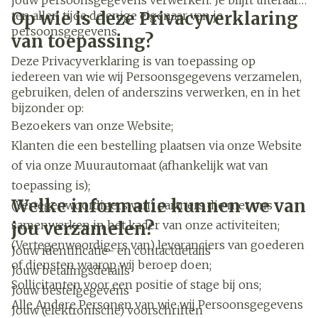
jouw persoonsgegevens verwerken. Je blijft uiteraard
Op wie is deze Privacyverklaring
ten allen tijde de enige eigenaar van je
persoonsgegevens.
van toepassing?
Deze Privacyverklaring is van toepassing op
iedereen van wie wij Persoonsgegevens verzamelen,
gebruiken, delen of anderszins verwerken, en in het
bijzonder op:
Bezoekers van onze Website;
Klanten die een bestelling plaatsen via onze Website
of via onze Muurautomaat (afhankelijk wat van
toepassing is);
Welke informatie kunnen we van
(Vertegenwoordigers van) partners die met ons
samenwerken in het kader van onze activiteiten;
jou verzamelen?
(Vertegenwoordigers van) leveranciers van goederen
Jouw identificatie- en contactdetails
of diensten waarop wij beroep doen;
Jouw betalingsdetails
Sollicitanten voor een positie of stage bij ons;
Jouw bestelgegevens
Alle Andere Personen van wie wij Persoonsgegevens
Jouw (elektronische) voorschriften