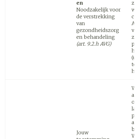
en
zij
Noodzakelijk voor
we
de verstrekking
cor
van
An
gezondheidszorg
ve
en behandeling
zu
(art. 9.2.h AVG)
pla
hi
(ui
to
he
We
ac
on
lat
pe
aa
be
Jouw
We