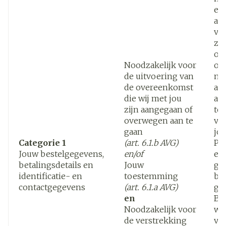
een
af 
ve
zij
om
Noodzakelijk voor
ov
de uitvoering van
me
de overeenkomst
afg
die wij met jou
afs
zijn aangegaan of
te
overwegen aan te
ve
gaan
jo
Categorie 1
(art. 6.1.b AVG)
Pe
Jouw bestelgegevens,
en/of
ee
betalingsdetails en
Jouw
ge
identificatie- en
toestemming
be
contactgegevens
(art. 6.1.a AVG)
ga
en
Bet
Noodzakelijk voor
wo
de verstrekking
ve