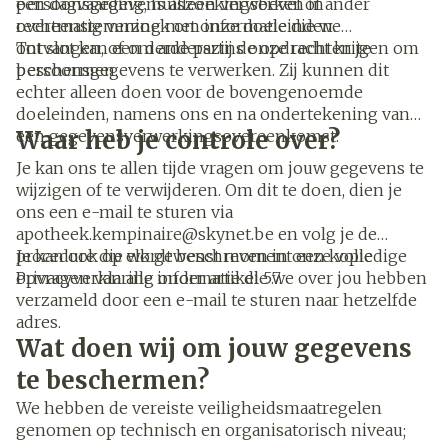
persoonsgegevens alleen verwerken in
een dagvaarding, huiszoekingsbevel of ander
overeenstemming met onze doeleinden.
rechtmatig verzoek om informatie die we
ontvangen, of om anderszins onze rechten te
Tot slot kan een derde partij de opdracht krijgen om
beschermen.
persoonsgegevens te verwerken. Zij kunnen dit
echter alleen doen voor de bovengenoemde
doeleinden, namens ons en na ondertekening van
Waar heb je controle over?
een gegevensverwerkingsovereenkomst.
Je kan ons te allen tijde vragen om jouw gegevens te
wijzigen of te verwijderen. Om dit te doen, dien je
ons een e-mail te sturen via
apotheek.kempinaire@skynet.be en volg je de
procedure die wordt beschreven in onze volledige
Je kan ook op elk gewenst moment een kopie
Privacyverklaring onder artikel 5.7.
opvragen van alle informatie die we over jou hebben
verzameld door een e-mail te sturen naar hetzelfde
adres.
Wat doen wij om jouw gegevens
te beschermen?
We hebben de vereiste veiligheidsmaatregelen
genomen op technisch en organisatorisch niveau;