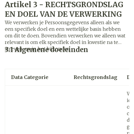
Artikel 3 - RECHTSGRONDSLAG
EN DOEL VAN DE VERWERKING
We verwerken je Persoonsgegevens alleen als we
een specifiek doel en een wettelijke basis hebben
om dit te doen. Bovendien verwerken we alleen wat
relevant is om elk specifiek doel in kwestie na te
3.1 Algemene doeleinden
streven, en in het bijzonder:
Data Categorie
Rechtsgrondslag
Do
Wi
ide
om
cor
die
ga
mo