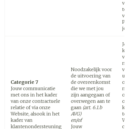
vo
to
vo
Pe
jo
Jo
ka
ver
noo
Noodzakelijk voor
ve
de uitvoering van
ui
Categorie 7
de overeenkomst
ov
Jouw communicatie
die we met jou
me
met ons in het kader
zijn aangegaan of
ov
van onze contractuele
overwegen aan te
of
relatie of via onze
gaan
(art. 6.1.b
kl
Website, alsook in het
AVG)
te 
kader van
en/of
Wi
klantenondersteuning
Jouw
co