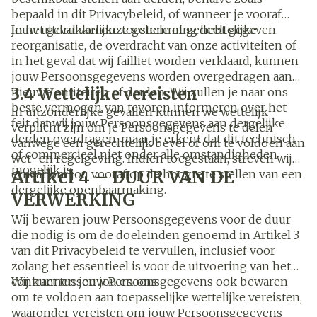
bepaald in dit Privacybeleid, of wanneer je vooraf
jouw uitdrukkelijke toestemming hebt gegeven.
In het geval van onze gehele of gedeeltelijke
reorganisatie, de overdracht van onze activiteiten of
in het geval dat wij failliet worden verklaard, kunnen
jouw Persoonsgegevens worden overgedragen aan
3.4 Wettelijke vereisten
nieuwe entiteiten of derden. Wij zullen je naar ons
beste vermogen van tevoren informeren over het
In uitzonderlijke gevallen kunnen we wettelijk
feit dat wij jouw Persoonsgegevens aan dergelijke
verplicht zijn om je Persoonsgegevens te delen
derden overdragen, maar je erkent dat dit technisch
vanwege een gerechtelijk bevel of om te voldoen aan
of commercieel niet onder alle omstandigheden
wet- en regelgeving. Indien toegestaan, streven wij
mogelijk is.
Artikel 4 – DUUR VAN DE
ernaar om jou vooraf op de hoogte te stellen van een
dergelijke openbaarmaking.
VERWERKING
Wij bewaren jouw Persoonsgegevens voor de duur
die nodig is om de doeleinden genoemd in Artikel 3
van dit Privacybeleid te vervullen, inclusief voor
zolang het essentieel is voor de uitvoering van het
contract tussen jou en ons.
Wij kunnen jouw Persoonsgegevens ook bewaren
om te voldoen aan toepasselijke wettelijke vereisten,
waaronder vereisten om jouw Persoonsgegevens