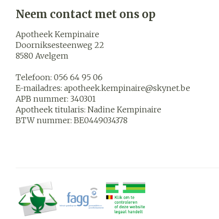
Blaren
Neem contact met ons op
Zuurstof
Eelt
Apotheek Kempinaire
Ademhalings
Eksteroog - l
Doorniksesteenweg 22
8580
Avelgem
Toon meer
Spieren en
Telefoon:
056 64 95 06
gewrichten
E-mailadres:
apotheek.kempinaire@
skynet.be
APB nummer:
340301
Specifiek vo
Naalden en s
Apotheek titularis:
Nadine Kempinaire
mannen
Infecties
BTW nummer:
BE0449034378
Spuiten
Lichaamsverz
Oplossing voor
Deodorant
Naalden
Luizen
Gezichtsverz
Naalden voor 
- pennaalden
Diagnostica
Toon meer