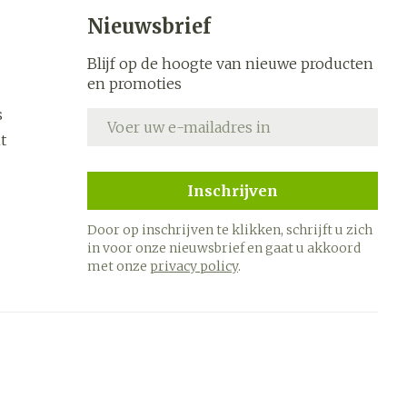
s
Bed
Nieuwsbrief
k
Doorliggen - decubitis
ing zon
Blijf op de hoogte van nieuwe producten
Toon meer
ogie
Urinewegen
en promoties
s
E-mail adres
heid,
Stoppen met roken
t
en stress
it en
 en
Gezichtsreiniging -
Instrumenten
Inschrijven
ygiene
e -
ontschminken
sche
Anti tumor middelen
Door op inschrijven te klikken, schrijft u zich
n
 en
Reinigingsmelk, - crème,
in voor onze nieuwsbrief en gaat u akkoord
tie
-olie en gel
met onze
privacy policy
.
Anesthesie
ijn
Tonic - lotion
rzorging
Micellair water
hie
Diverse
Specifiek voor de ogen
oet
geneesmiddelen
Toon meer