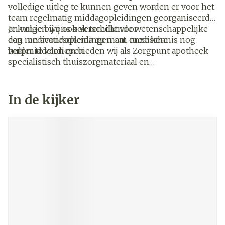
volledige uitleg te kunnen geven worden er voor het
team regelmatig middagopleidingen georganiseerd
en volgen wij ook verschillende wetenschappelijke
Je kun je bij ons ook terecht voor
dag- en avondopleidingen om onze kennis nog
een medicatieschema op maat, medische
verder te verdiepen.
hulpmiddelen en bieden wij als Zorgpunt apotheek
specialistisch thuiszorgmateriaal en
aanvullende dienstverlenging.
In de kijker